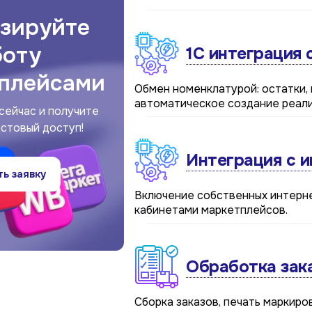
зируйте
боту
1С интеграция 
тплейсами
Обмен номенклатурой: остатки,
автоматическое создание реал
сейчас и получите
стовый доступ!
Интеграция с 
ь заявку
Включение собственных интерн
кабинетами маркетплейсов.
Обработка зака
Сборка заказов, печать маркиров