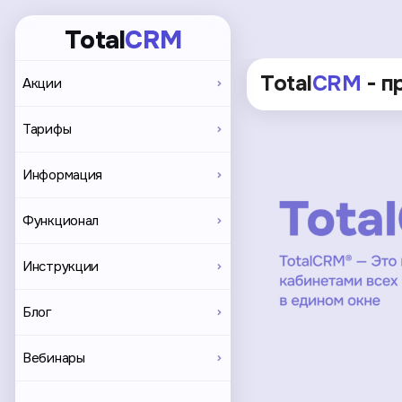
Total
CRM
Total
CRM
- п
Акции
Тарифы
Информация
Функционал
Инструкции
Блог
Вебинары