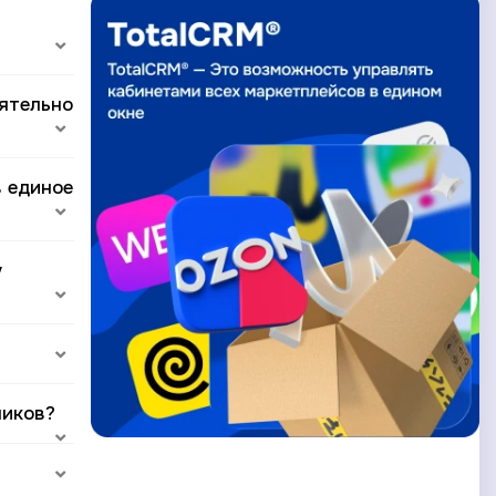
оятельно
в единое
у
ников?