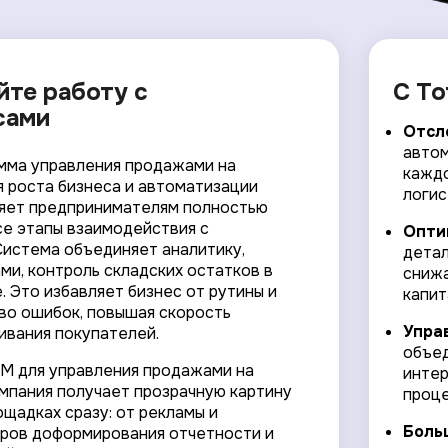
йте работу с
С To
сами
Отсл
автом
амма управления продажами на
каждо
я роста бизнеса и автоматизации
логис
яет предпринимателям полностью
се этапы взаимодействия с
Опти
Система объединяет аналитику,
детал
ми, контроль складских остатков в
снижа
 Это избавляет бизнес от рутины и
капит
во ошибок, повышая скорость
Упра
ивания покупателей.
объед
RM для управления продажами на
интер
мпания получает прозрачную картину
проце
ощадках сразу: от рекламы и
Боль
ров доформирования отчетности и