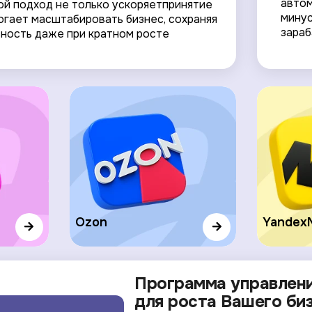
автом
ой подход не только ускоряетпринятие
минус
огает масштабировать бизнес, сохраняя
зара
ность даже при кратном росте
Ozon
Yandex
Программа управлени
для роста Вашего би