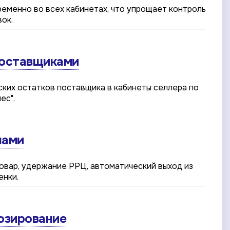
ременно во всех кабинетах, что упрощает контроль
ок.
поставщиками
ских остатков поставщика в кабинеты селлера по
ес".
нами
овар, удержание РРЦ, автоматический выход из
енки.
нозирование