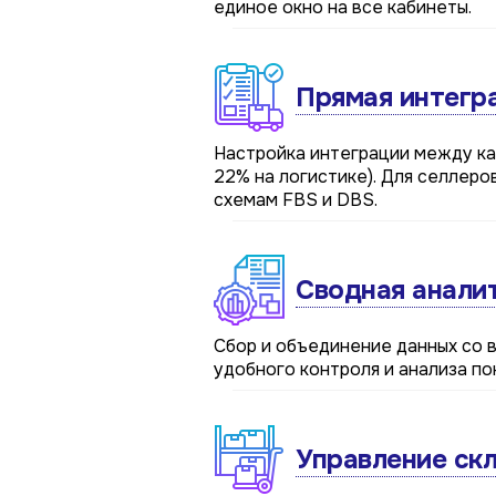
единое окно на все кабинеты.
Прямая интегр
Настройка интеграции между ка
22% на логистике). Для селлер
схемам FBS и DBS.
4/4
2/4
3/4
1/4
Подключение к
Подключение к
Подключение к
Подключение к
Подключение к
Подключение к
Подключение к
Сводная анали
TotalCRM
TotalCRM
TotalCRM
TotalCRM
TotalCRM
TotalCRM
TotalCRM
Сбор и объединение данных со 
удобного контроля и анализа по
Управление ск