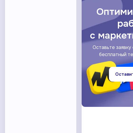
Оптими
ра
c марке
Оставьте заявку 
бесплатный те
Оставит