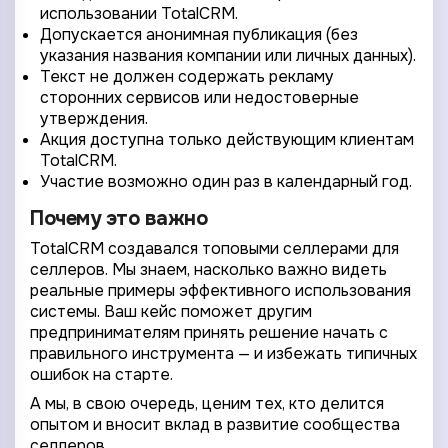
использовании TotalCRM.
Допускается анонимная публикация (без
указания названия компании или личных данных).
Текст не должен содержать рекламу
сторонних сервисов или недостоверные
утверждения.
Акция доступна только действующим клиентам
TotalCRM.
Участие возможно один раз в календарный год.
Почему это важно
TotalCRM создавался топовыми селлерами для
селлеров. Мы знаем, насколько важно видеть
реальные примеры эффективного использования
системы. Ваш кейс поможет другим
предпринимателям принять решение начать с
правильного инструмента — и избежать типичных
ошибок на старте.
А мы, в свою очередь, ценим тех, кто делится
4/4
2/4
3/4
1/4
Подключение к
Подключение к
Подключение к
Подключение к
Подключение к
Подключение к
Подключение к
опытом и вносит вклад в развитие сообщества
TotalCRM
TotalCRM
TotalCRM
TotalCRM
TotalCRM
TotalCRM
TotalCRM
селлеров.