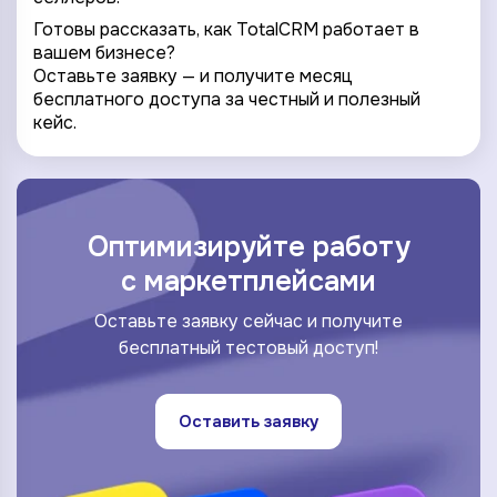
Готовы рассказать, как TotalCRM работает в
вашем бизнесе?
Оставьте заявку — и получите месяц
бесплатного доступа за честный и полезный
кейс.
*
Оптимизируйте работу
Wildberries
*
c маркетплейсами
Не указывать
Не указывать
Ozon
*
1 организация
до 1 млн.
Оставьте заявку сейчас и получите
YandexMarket
бесплатный тестовый доступ!
до 3 огранизаций
от 1 до 5 млн.
MegaMarket
до 5 организаций
от 5 до 10 млн.
Другие
Оставить заявку
более 5 организаций
от 10 млн.
Согласие на обработку ПД
Правила обработки персональных данных
https://
your-company
.totalcrm.ru