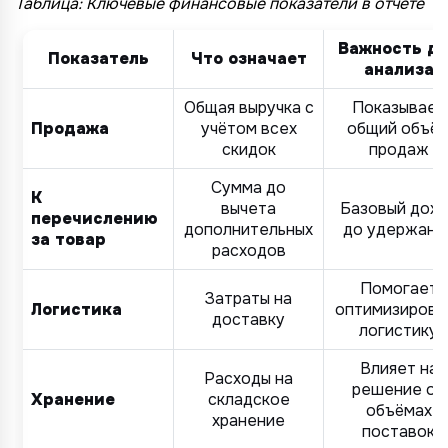
Ozon
Таблица: Ключевые финансовые показатели в отчёте
*
1 организация
до 1 млн.
YandexMarket
Важность д
до 3 огранизаций
от 1 до 5 млн.
Показатель
Что означает
MegaMarket
анализа
до 5 организаций
от 5 до 10 млн.
Другие
Общая выручка с
Показывает
более 5 организаций
от 10 млн.
Продажа
учётом всех
общий объё
Согласие на обработку ПД
скидок
продаж
Правила обработки персональных данных
https://
your-company
.totalcrm.ru
Сумма до
К
вычета
Базовый дох
перечислению
дополнительных
до удержани
Назад
Назад
Назад
Назад
Отправить заявку
Передать анкету
Далее
Далее
Далее
за товар
расходов
Помогает
Затраты на
Логистика
оптимизирова
доставку
логистику
Влияет на
Расходы на
решение об
Хранение
складское
объёмах
хранение
поставок