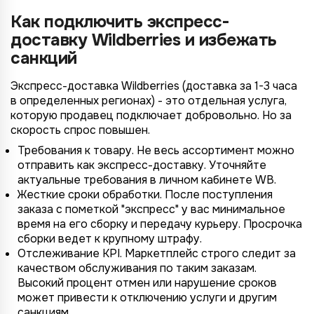
Как подключить экспресс-
доставку Wildberries и избежать
санкций
Экспресс-доставка Wildberries (доставка за 1-3 часа
в определенных регионах) - это отдельная услуга,
которую продавец подключает добровольно. Но за
скорость спрос повышен.
Требования к товару. Не весь ассортимент можно
отправить как экспресс-доставку. Уточняйте
4/4
2/4
3/4
1/4
Подключение к
Подключение к
Подключение к
Подключение к
Подключение к
Подключение к
Подключение к
актуальные требования в личном кабинете WB.
TotalCRM
TotalCRM
TotalCRM
TotalCRM
TotalCRM
TotalCRM
TotalCRM
Жесткие сроки обработки. После поступления
заказа с пометкой "экспресс" у вас минимальное
время на его сборку и передачу курьеру. Просрочка
сборки ведет к крупному штрафу.
Отслеживание KPI. Маркетплейс строго следит за
качеством обслуживания по таким заказам.
Высокий процент отмен или нарушение сроков
может привести к отключению услуги и другим
санкциям.