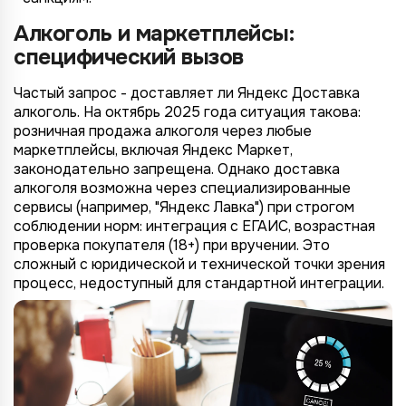
Алкоголь и маркетплейсы:
*
специфический вызов
Wildberries
*
Не указывать
Не указывать
Ozon
Частый запрос - доставляет ли Яндекс Доставка
*
1 организация
до 1 млн.
алкоголь. На октябрь 2025 года ситуация такова:
YandexMarket
розничная продажа алкоголя через любые
до 3 огранизаций
от 1 до 5 млн.
MegaMarket
маркетплейсы, включая Яндекс Маркет,
до 5 организаций
от 5 до 10 млн.
законодательно запрещена. Однако доставка
Другие
алкоголя возможна через специализированные
более 5 организаций
от 10 млн.
сервисы (например, "Яндекс Лавка") при строгом
Согласие на обработку ПД
соблюдении норм: интеграция с ЕГАИС, возрастная
Правила обработки персональных данных
https://
your-company
.totalcrm.ru
проверка покупателя (18+) при вручении. Это
сложный с юридической и технической точки зрения
процесс, недоступный для стандартной интеграции.
Назад
Назад
Назад
Назад
Отправить заявку
Передать анкету
Далее
Далее
Далее