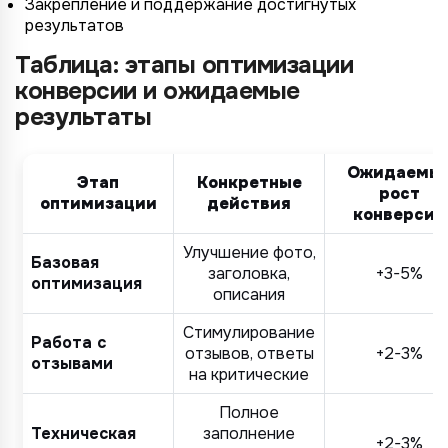
Закрепление и поддержание достигнутых
*
Не указывать
Не указывать
результатов
Ozon
*
1 организация
до 1 млн.
Таблица: этапы оптимизации
YandexMarket
до 3 огранизаций
от 1 до 5 млн.
конверсии и ожидаемые
MegaMarket
результаты
до 5 организаций
от 5 до 10 млн.
Другие
более 5 организаций
от 10 млн.
Согласие на обработку ПД
Ожидаемы
Этап
Конкретные
рост
Правила обработки персональных данных
оптимизации
действия
https://
your-company
.totalcrm.ru
конверсии
Улучшение фото,
Назад
Назад
Назад
Назад
Отправить заявку
Передать анкету
Далее
Далее
Далее
Базовая
заголовка,
+3-5%
оптимизация
описания
Стимулирование
Работа с
отзывов, ответы
+2-3%
отзывами
на критические
Полное
Техническая
заполнение
+2-3%