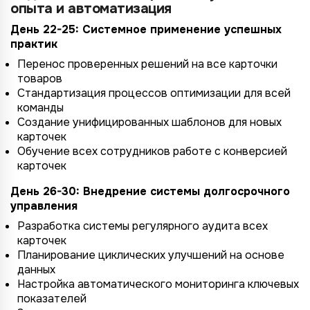
опыта и автоматизация
День 22-25: Системное применение успешных
практик
Перенос проверенных решений на все карточки
товаров
Стандартизация процессов оптимизации для всей
команды
4/4
2/4
3/4
1/4
Создание унифицированных шаблонов для новых
Подключение к
Подключение к
Подключение к
Подключение к
Подключение к
Подключение к
Подключение к
карточек
TotalCRM
TotalCRM
TotalCRM
TotalCRM
TotalCRM
TotalCRM
TotalCRM
Обучение всех сотрудников работе с конверсией
карточек
День 26-30: Внедрение системы долгосрочного
управления
Разработка системы регулярного аудита всех
карточек
Планирование циклических улучшений на основе
данных
Настройка автоматического мониторинга ключевых
*
показателей
Wildberries