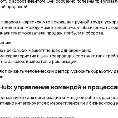
оту с ассортиментом. Они особенно полезны при управ
ой продажей.
*
Wildberries
:
*
Не указывать
Не указывать
 товаров и карточек, что сокращает ручной труд и ускор
Ozon
*
атков и цен между маркетплейсами, чтобы избежать пер
1 организация
до 1 млн.
YandexMarket
аналитике: показатели продаж, прибыли и оборота.
до 3 огранизаций
от 1 до 5 млн.
MegaMarket
ания:
до 5 организаций
от 5 до 10 млн.
Другие
на нескольких маркетплейсах одновременно.
более 5 организаций
от 10 млн.
е характеристик и цен товаров для соответствия треб
Согласие на обработку ПД
ки заказов, возвратов и рекламаций.
Правила обработки персональных данных
https://
your-company
.totalcrm.ru
ют снизить человеческий фактор, ускорить обработку д
в.
Назад
Назад
Назад
Назад
Отправить заявку
Передать анкету
Далее
Далее
Далее
Hub: управление командой и процесс
дназначено для организации командной работы, распред
ктивно интегрируется с маркетплейсами и бизнес-проце