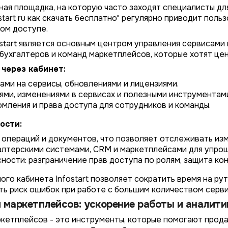
ная площадка, на которую часто заходят специалисты дл
start ru как скачать бесплатно" регулярно приводит поль
ом доступе.
ostart является основным центром управления сервисами
бухгалтеров и команд маркетплейсов, которые хотят це
через кабинет:
ами на сервисы, обновлениями и лицензиями.
ями, изменениями в сервисах и полезными инструментами
мления и права доступа для сотрудников и команды.
4/4
2/4
3/4
1/4
Подключение к
Подключение к
Подключение к
Подключение к
Подключение к
Подключение к
Подключение к
ости:
TotalCRM
TotalCRM
TotalCRM
TotalCRM
TotalCRM
TotalCRM
TotalCRM
операций и документов, что позволяет отслеживать изм
алтерскими системами, CRM и маркетплейсами для упрощ
ности: разграничение прав доступа по ролям, защита ко
ого кабинета Infostart позволяет сократить время на ру
ть риск ошибок при работе с большим количеством серви
 маркетплейсов: ускорение работы и аналити
кетплейсов - это инструменты, которые помогают прод