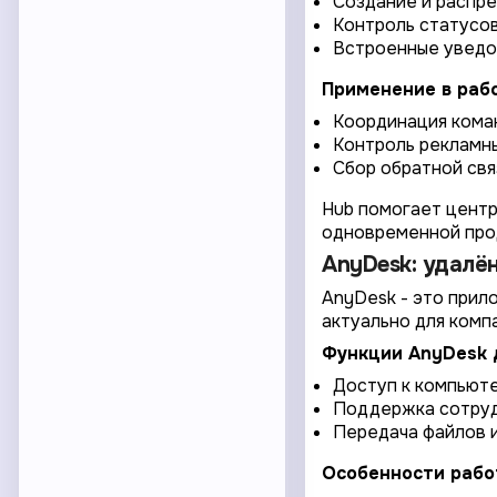
Создание и распр
Контроль статусов
Встроенные уведо
Применение в раб
Координация коман
Контроль рекламны
Сбор обратной свя
Hub помогает центр
одновременной про
AnyDesk: удалё
AnyDesk - это прил
актуально для комп
Функции AnyDesk 
Доступ к компьюте
Поддержка сотрудн
Передача файлов 
Особенности рабо