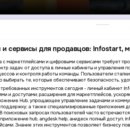
и сервисы для продавцов: Infostart, 
а с маркетплейсами и цифровыми сервисами требует пр
ктр задач: от доступа в личные кабинеты и управления п
ессов и контроля работы команды. Пользователи сталк
о выбирать те, которые обеспечивают безопасность, удо
требованных инструментов сегодня - личный кабинет Inf
ями и доступами; расширения для маркетплейсов, ускоря
иложение Hub, упрощающее управление задачами и комм
 поддержку; а также специализированные приложения дл
 В поисковых запросах пользователей часто встречаются
приложение hub, anydesk help, анидеск полный доступ, in
йсами. Знание этих инструментов позволяет бизнесу по