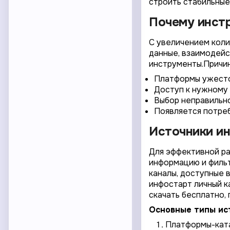
строить стабильные
Почему инст
С увеличением коли
данные, взаимодейс
инструменты.Причин
Платформы ужесто
Доступ к нужному
Выбор неправильно
Появляется потреб
Источники ин
Для эффективной р
информацию и фильт
каналы, доступные 
инфостарт личный ка
скачать бесплатно,
Основные типы ис
Платформы-ката