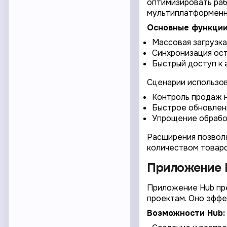
оптимизировать раб
мультиплатформенн
Основные функции
Массовая загрузка
Синхронизация ост
Быстрый доступ к 
Сценарии использов
Контроль продаж 
Быстрое обновлени
Упрощение обработ
Расширения позволя
количеством товаро
Приложение 
Приложение Hub пре
проектам. Оно эффе
Возможности Hub: