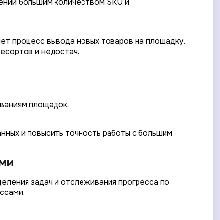
лении большим количеством SKU и
яет процесс вывода новых товаров на площадку.
есортов и недостач.
ованиям площадок.
анных и повысить точность работы с большим
ами
еления задач и отслеживания прогресса по
ссами.