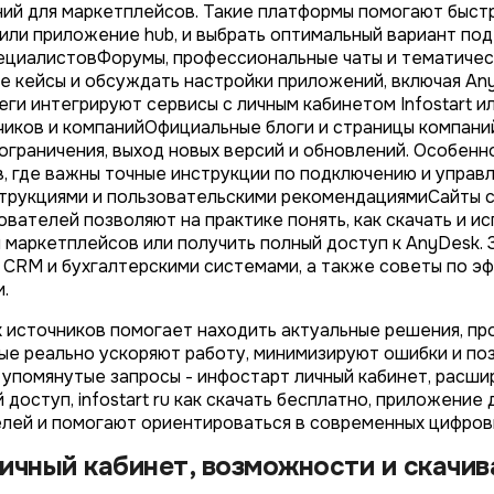
ий для маркетплейсов. Такие платформы помогают быстр
или приложение hub, и выбрать оптимальный вариант под 
циалистовФорумы, профессиональные чаты и тематичес
е кейсы и обсуждать настройки приложений, включая Any
леги интегрируют сервисы с личным кабинетом Infostart 
чиков и компанийОфициальные блоги и страницы компани
ограничения, выход новых версий и обновлений. Особенно
в, где важны точные инструкции по подключению и управ
трукциями и пользовательскими рекомендациямиСайты с
вателей позволяют на практике понять, как скачать и исп
 маркетплейсов или получить полный доступ к AnyDesk.
 CRM и бухгалтерскими системами, а также советы по э
.
 источников помогает находить актуальные решения, пр
ые реально ускоряют работу, минимизируют ошибки и по
 упомянутые запросы - инфостарт личный кабинет, расши
й доступ, infostart ru как скачать бесплатно, приложени
лей и помогают ориентироваться в современных цифров
ичный кабинет, возможности и скачи