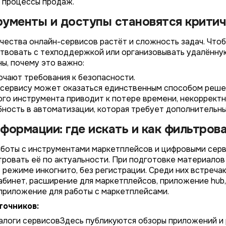
 процессы продаж.
рументы и доступы становятся крити
чества онлайн-сервисов растёт и сложность задач. Чтоб
твовать с техподдержкой или организовывать удалённу
ы, почему это важно:
чают требования к безопасности.
 сервису может оказаться единственным способом реше
го инструмента приводит к потере времени, некорректн
ность в автоматизации, которая требует дополнительн
формации: где искать и как фильтров
аботы с инструментами маркетплейсов и цифровыми сер
ровать её по актуальности. При подготовке материалов
в режиме инкогнито, без регистрации. Среди них встреча
бинет, расширение для маркетплейсов, приложение hub, an
 приложение для работы с маркетплейсами.
точников:
логи сервисовЗдесь публикуются обзоры приложений и р