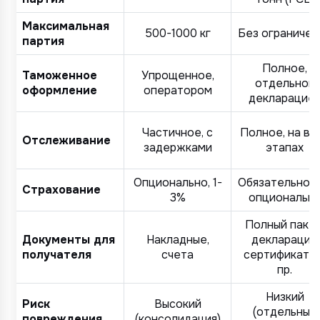
Максимальная
500-1000 кг
Без ограничен
партия
Полное,
Таможенное
Упрощенное,
отдельной
оформление
оператором
декларацие
Частичное, с
Полное, на вс
Отслеживание
задержками
этапах
Опционально, 1-
Обязательно и
Страхование
3%
опциональн
Полный пакет
Документы для
Накладные,
декларация,
получателя
счета
сертификаты 
пр.
Низкий
Риск
Высокий
(отдельный
повреждения
(консолидация)