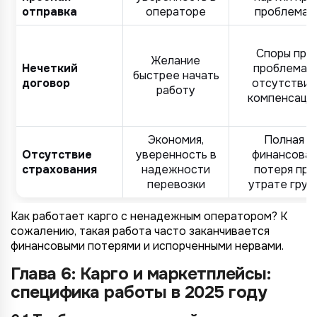
отправка
операторе
проблемах
Споры при
Желание
Нечеткий
проблемах,
быстрее начать
договор
отсутствие
работу
компенсаци
Экономия,
Полная
Отсутствие
уверенность в
финансовая
страхования
надежности
потеря при
перевозки
утрате груз
Как работает карго с ненадежным оператором? К
сожалению, такая работа часто заканчивается
финансовыми потерями и испорченными нервами.
Глава 6: Карго и маркетплейсы:
специфика работы в 2025 году