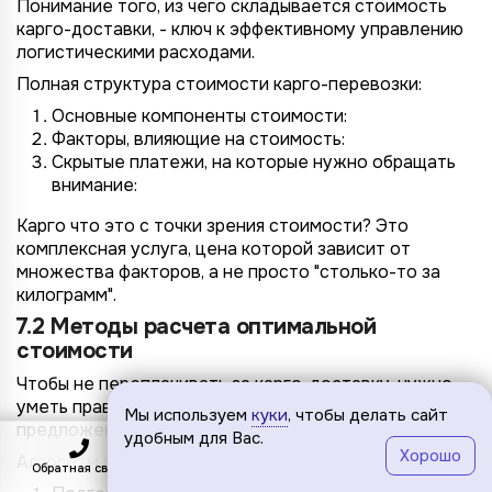
Понимание того, из чего складывается стоимость
карго-доставки, - ключ к эффективному управлению
логистическими расходами.
Полная структура стоимости карго-перевозки:
Основные компоненты стоимости:
Факторы, влияющие на стоимость:
Скрытые платежи, на которые нужно обращать
внимание:
Карго что это с точки зрения стоимости? Это
комплексная услуга, цена которой зависит от
множества факторов, а не просто "столько-то за
килограмм".
7.2 Методы расчета оптимальной
стоимости
Чтобы не переплачивать за карго-доставку, нужно
уметь правильно рассчитывать и сравнивать
Мы используем
куки
, чтобы делать сайт
предложения операторов.
удобным для Вас.
Хорошо
Алгоритм расчета и сравнения стоимости карго:
Обратная связь
Подключить
Меню