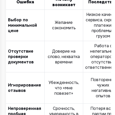
Ошибка
Последств
возникает
Низкое качес
Выбор по
сервиса, скры
Желание
минимальной
платежи,
сэкономить
цене
проблемы с
грузом
Работа с
Отсутствие
Доверие на
нелегальны
проверки
слово, нехватка
оператором
документов
времени
отсутствие
ответственно
Повторени
Убежденность,
Игнорирование
чужих
что «мне
отзывов
негативных
повезет»
опытов
Непроверенная
Срочность,
Потеря все
пробная
уверенность в
партии при