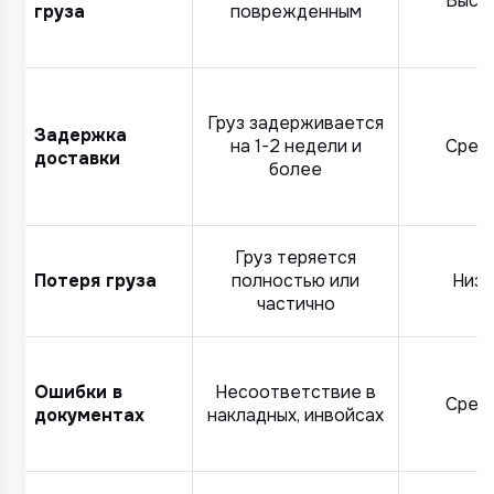
Высо
груза
поврежденным
Груз задерживается
Задержка
на 1-2 недели и
Сред
доставки
более
Груз теряется
Потеря груза
полностью или
Низк
частично
Ошибки в
Несоответствие в
Сред
документах
накладных, инвойсах