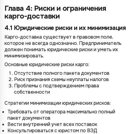
Глава 4: Риски и ограничения
*
карго-доставки
Wildberries
*
Не указывать
Не указывать
Ozon
4.1 Юридические риски и их минимизация
*
1 организация
до 1 млн.
YandexMarket
Карго-доставка существует в правовом поле,
до 3 огранизаций
от 1 до 5 млн.
которое не всегда однозначно. Предприниматель
MegaMarket
должен понимать юридические риски и уметь их
до 5 организаций
от 5 до 10 млн.
минимизировать.
Другие
более 5 организаций
от 10 млн.
Основные юридические риски карго:
Согласие на обработку ПД
Отсутствие полного пакета документов
Правила обработки персональных данных
https://
your-company
.totalcrm.ru
Риск признания схемы неуплаты налогов
Проблемы с подтверждением права
собственности
Назад
Назад
Назад
Назад
Отправить заявку
Передать анкету
Далее
Далее
Далее
Стратегии минимизации юридических рисков:
Требовать от оператора максимально полный
пакет документов
Вести внутренний учет всех поставок
Консультироваться с юристом по ВЭД