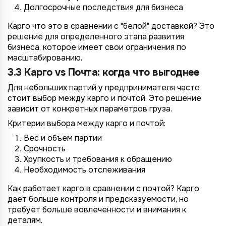
Долгосрочные последствия для бизнеса
Карго что это в сравнении с "белой" доставкой? Это
решение для определенного этапа развития
бизнеса, которое имеет свои ограничения по
масштабированию.
3.3 Карго vs Почта: когда что выгоднее
Для небольших партий у предпринимателя часто
стоит выбор между карго и почтой. Это решение
зависит от конкретных параметров груза.
4/4
2/4
3/4
1/4
Подключение к
Подключение к
Подключение к
Подключение к
Подключение к
Подключение к
Подключение к
Критерии выбора между карго и почтой:
TotalCRM
TotalCRM
TotalCRM
TotalCRM
TotalCRM
TotalCRM
TotalCRM
Вес и объем партии
Срочность
Хрупкость и требования к обращению
Необходимость отслеживания
Как работает карго в сравнении с почтой? Карго
дает больше контроля и предсказуемости, но
требует больше вовлеченности и внимания к
деталям.