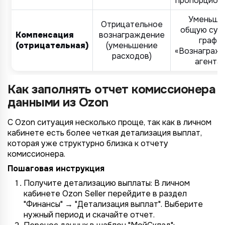
пропорцион
*
Wildberries
Уменьши
*
Отрицательное
Не указывать
Не указывать
общую сум
Ozon
Компенсация
вознаграждение
графе
*
1 организация
до 1 млн.
(отрицательная)
(уменьшение
YandexMarket
«Вознаграж
расходов)
до 3 огранизаций
от 1 до 5 млн.
агента
MegaMarket
до 5 организаций
от 5 до 10 млн.
Другие
Как заполнять отчет комиссионера
более 5 организаций
от 10 млн.
данными из Ozon
Согласие на обработку ПД
Правила обработки персональных данных
С Ozon ситуация несколько проще, так как в личном
https://
your-company
.totalcrm.ru
кабинете есть более четкая детализация выплат,
которая уже структурно близка к отчету
Назад
Назад
Назад
Назад
Отправить заявку
Передать анкету
Далее
Далее
Далее
комиссионера.
Пошаговая инструкция
Получите детализацию выплаты: В личном
кабинете Ozon Seller перейдите в раздел
"Финансы" → "Детализация выплат". Выберите
нужный период и скачайте отчет.