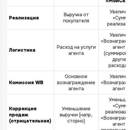
«МойСкл
Увеличи
Выручка от
Реализация
«Сумму
покупателя
реализац
Увеличи
«Вознаграж
Расход на услуги
агента
Логистика
агента
(суммирова
другим
4/4
2/4
3/4
1/4
Подключение к
Подключение к
Подключение к
Подключение к
Подключение к
Подключение к
Подключение к
расходам
TotalCRM
TotalCRM
TotalCRM
TotalCRM
TotalCRM
TotalCRM
TotalCRM
Основное
Увеличи
Комиссия WB
вознаграждение
«Вознаграж
агента
агента
Уменьши
«Сумму
Коррекция
Уменьшение
реализаци
продаж
выручки (напр.,
«Вознаграж
(отрицательная)
сторно)
агента