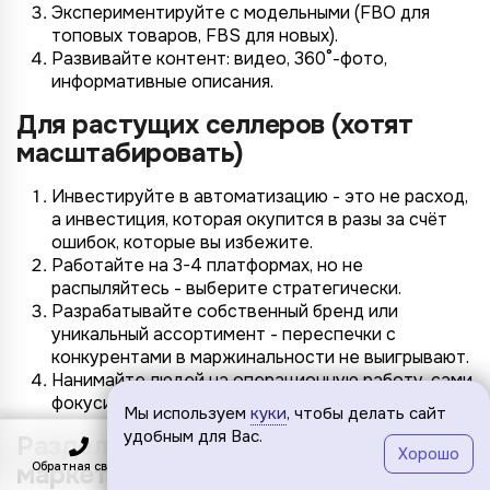
Экспериментируйте с модельными (FBO для
топовых товаров, FBS для новых).
Развивайте контент: видео, 360°-фото,
информативные описания.
Для растущих селлеров (хотят
масштабировать)
Инвестируйте в автоматизацию - это не расход,
а инвестиция, которая окупится в разы за счёт
ошибок, которые вы избежите.
Работайте на 3-4 платформах, но не
распыляйтесь - выберите стратегически.
Разрабатывайте собственный бренд или
уникальный ассортимент - переспечки с
конкурентами в маржинальности не выигрывают.
Нанимайте людей на операционную работу, сами
фокусируйтесь на стратегии.
Мы используем
куки
, чтобы делать сайт
удобным для Вас.
Раздел 10: Заключение и что ждёт
Хорошо
маркетплейсы дальше
Обратная связь
Подключить
Меню