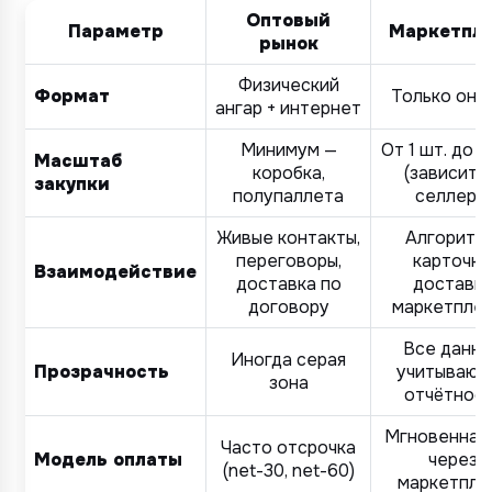
Оптовый
Параметр
Маркетпл
рынок
Физический
Формат
Только онл
ангар + интернет
Минимум —
От 1 шт. до т
Масштаб
коробка,
(зависит 
закупки
полупаллета
селлера)
Живые контакты,
Алгоритмы
переговоры,
карточки
Взаимодействие
доставка по
доставк
договору
маркетпле
Все данн
Иногда серая
Прозрачность
учитываютс
зона
отчётнос
Мгновенная
Часто отсрочка
Модель оплаты
через
(net-30, net-60)
маркетпле