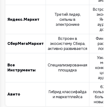
анал
Встрое
Третий лидер,
экос
Яндекс.Маркет
сильны в
Янд
электронике
ауди
дов
Встроен в
Финсе
СберМегаМаркет
экосистему Сбера,
расс
активно развивается
логи
Узкая
ме
Все
Специализированная
конку
Инструменты
площадка
цел
ауди
62+
Гибрид классифайда
пользо
Авито
и маркетплейса
больш
новых 