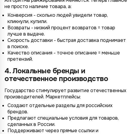
Алгоритмы ранжирования меняются: теперь главное
не просто наличие товара, а:
*
Конверсия - сколько людей увидели товар,
Wildberries
*
кликнули, купили.
Не указывать
Не указывать
Ozon
Возвраты - низкий процент возвратов = товар
*
1 организация
до 1 млн.
лучше в выдаче.
YandexMarket
Скорость доставки - быстрая доставка поднимает
до 3 огранизаций
от 1 до 5 млн.
в поиске.
MegaMarket
Качество описания - точное описание = меньше
до 5 организаций
от 5 до 10 млн.
Другие
претензий.
более 5 организаций
от 10 млн.
Согласие на обработку ПД
4. Локальные бренды и
Правила обработки персональных данных
отечественное производство
https://
your-company
.totalcrm.ru
Государство стимулирует развитие отечественных
Назад
Назад
Назад
Назад
Отправить заявку
Передать анкету
Далее
Далее
Далее
производителей. Маркетплейсы:
Создают отдельные разделы для российских
брендов.
Предлагают специальные условия для товаров,
сделанных в России.
Поддерживают через прямые ссылки и