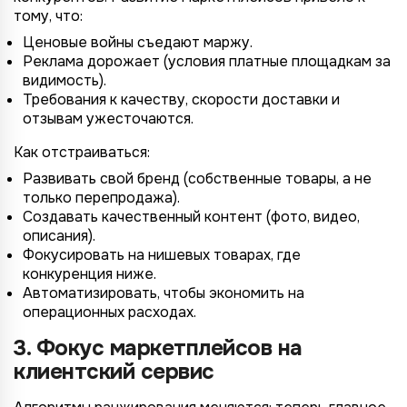
тому, что:
Ценовые войны съедают маржу.
Реклама дорожает (условия платные площадкам за
видимость).
Требования к качеству, скорости доставки и
отзывам ужесточаются.
Как отстраиваться:
Развивать свой бренд (собственные товары, а не
только перепродажа).
4/4
2/4
3/4
1/4
Подключение к
Подключение к
Подключение к
Подключение к
Подключение к
Подключение к
Подключение к
Создавать качественный контент (фото, видео,
TotalCRM
TotalCRM
TotalCRM
TotalCRM
TotalCRM
TotalCRM
TotalCRM
описания).
Фокусировать на нишевых товарах, где
конкуренция ниже.
Автоматизировать, чтобы экономить на
операционных расходах.
3. Фокус маркетплейсов на
клиентский сервис