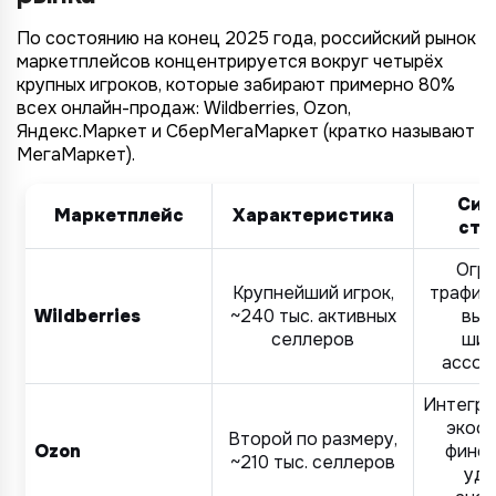
По состоянию на конец 2025 года, российский рынок
маркетплейсов концентрируется вокруг четырёх
крупных игроков, которые забирают примерно 80%
всех онлайн-продаж: Wildberries, Ozon,
Яндекс.Маркет и СберМегаМаркет (кратко называют
МегаМаркет).
Сил
Маркетплейс
Характеристика
сто
Огр
Крупнейший игрок,
трафик,
Wildberries
~240 тыс. активных
вып
селлеров
шир
ассор
Интегри
экоси
Второй по размеру,
Ozon
финсе
~210 тыс. селлеров
удо