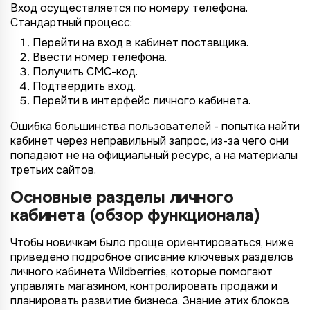
Вход осуществляется по номеру телефона.
Стандартный процесс:
Перейти на вход в кабинет поставщика.
Ввести номер телефона.
Получить СМС-код.
Подтвердить вход.
4/4
2/4
3/4
1/4
Подключение к
Подключение к
Подключение к
Подключение к
Подключение к
Подключение к
Подключение к
Перейти в интерфейс личного кабинета.
TotalCRM
TotalCRM
TotalCRM
TotalCRM
TotalCRM
TotalCRM
TotalCRM
Ошибка большинства пользователей - попытка найти
кабинет через неправильный запрос, из-за чего они
попадают не на официальный ресурс, а на материалы
третьих сайтов.
Основные разделы личного
кабинета (обзор функционала)
Чтобы новичкам было проще ориентироваться, ниже
приведено подробное описание ключевых разделов
*
личного кабинета Wildberries, которые помогают
Wildberries
*
управлять магазином, контролировать продажи и
Не указывать
Не указывать
Ozon
планировать развитие бизнеса. Знание этих блоков
*