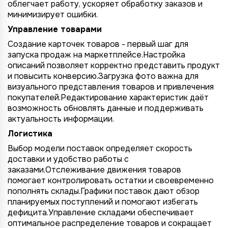
1 организация
до 1 млн.
облегчает работу, ускоряет обработку заказов и
YandexMarket
минимизирует ошибки.
до 3 огранизаций
от 1 до 5 млн.
MegaMarket
Управление товарами
до 5 организаций
от 5 до 10 млн.
Другие
Создание карточек товаров - первый шаг для
более 5 организаций
от 10 млн.
запуска продаж на маркетплейсе.Настройка
Согласие на обработку ПД
описаний позволяет корректно представить продукт
и повысить конверсию.Загрузка фото важна для
Правила обработки персональных данных
https://
your-company
.totalcrm.ru
визуального представления товаров и привлечения
покупателей.Редактирование характеристик даёт
возможность обновлять данные и поддерживать
Назад
Назад
Назад
Назад
Отправить заявку
Передать анкету
Далее
Далее
Далее
актуальность информации.
Логистика
Выбор модели поставок определяет скорость
доставки и удобство работы с
заказами.Отслеживание движения товаров
помогает контролировать остатки и своевременно
пополнять склады.Графики поставок дают обзор
планируемых поступлений и помогают избегать
дефицита.Управление складами обеспечивает
оптимальное распределение товаров и сокращает