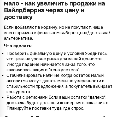
мало - как увеличить продажи на
4/4
2/4
3/4
1/4
Подключение к
Подключение к
Подключение к
Подключение к
Подключение к
Подключение к
Подключение к
Вайлдберриз через цену и
TotalCRM
TotalCRM
TotalCRM
TotalCRM
TotalCRM
TotalCRM
TotalCRM
доставку
Если добавляют в корзину, но не покупают, чаще
всего причина в финальном выборе: цена/доставка/
альтернатива.
Что сделать:
Проверить финальную цену и условия Убедитесь,
что цена на уровне рынка для вашей ценности.
Иногда падение начинается из-за того, что
*
закончилась акция и "цена улетела".
Wildberries
Стабилизировать наличие Когда остаток малый,
*
Не указывать
Не указывать
алгоритмы могут давать меньше уверенности в
Ozon
*
стабильности предложения, а покупатель выбирает
1 организация
до 1 млн.
YandexMarket
конкурента.
до 3 огранизаций
от 1 до 5 млн.
Работа с регионами Если ваши остатки "далеко",
MegaMarket
доставка будет дольше и конверсия в заказ ниже.
до 5 организаций
от 5 до 10 млн.
Планируйте поставки туда, где спрос.
Другие
более 5 организаций
от 10 млн.