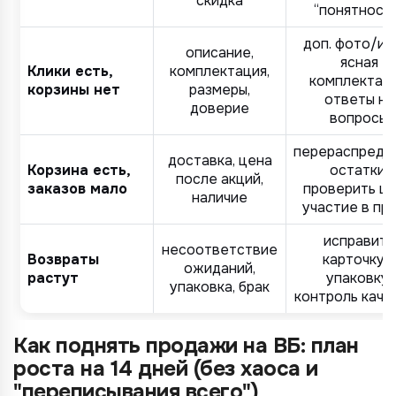
скидка
“понятност
доп. фото/ин
описание,
ясная
Клики есть,
комплектация,
комплектаци
корзины нет
размеры,
ответы на
доверие
вопросы
перераспреде
доставка, цена
Корзина есть,
остатки,
после акций,
заказов мало
проверить це
наличие
участие в пр
исправить
несоответствие
Возвраты
карточку и
ожиданий,
растут
упаковку,
упаковка, брак
контроль каче
Как поднять продажи на ВБ: план
роста на 14 дней (без хаоса и
"переписывания всего")