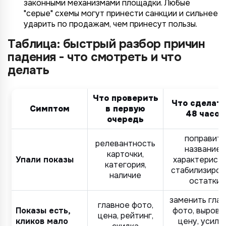
законными механизмами площадки. Любые
"серые" схемы могут принести санкции и сильнее
ударить по продажам, чем принесут пользы.
Таблица: быстрый разбор причин
падения - что смотреть и что
делать
Что проверить
Что сделать
Симптом
в первую
48 часов
очередь
поправить
релевантность
название/
карточки,
Упали показы
характеристи
категория,
стабилизиров
наличие
остатки
заменить гла
главное фото,
Показы есть,
фото, выровн
цена, рейтинг,
кликов мало
цену, усили