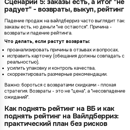
Сценарий 5: заказы есть, а итог "не
Согласие на обработку ПД
радует" - возвраты, выкуп, рейтинг
Правила обработки персональных данных
https://
your-company
.totalcrm.ru
Падение продаж на вайлдберриз часто выглядит так:
заказы есть, но деньги "не остаются". Причина -
Назад
Назад
Назад
Назад
Отправить заявку
Передать анкету
Далее
Далее
Далее
возвраты и падение рейтинга.
Что делать, если растут возвраты:
проанализировать причины в отзывах и вопросах,
исправить карточку (обещания должны совпадать с
реальностью),
усилить упаковку и контроль качества,
скорректировать размерные рекомендации.
Важно: бороться с возвратами скидками - плохая
стратегия. Возвраты - это не "цена", а "несовпадение
ожиданий".
Как поднять рейтинг на ВБ и как
поднять рейтинг на Вайлдберриз:
практический план без рисков