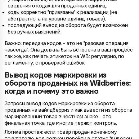
сведения о кодах для проданных единиц,
коды корректно "привязаны" к реализации (не
абстрактно, а на уровне единиц товара),
последующий вывод из оборота будет возможен
без ручных выяснений.
Важно: передача кодов - это не "разовая операция
навсегда". Она должна быть встроена в ваш процесс
так же, как печать этикеток на WB: регулярно, по
регламенту, с проверкой ошибок.
Вывод кодов маркировки из
оборота проданных на Wildberries:
когда и почему это важно
4/4
2/4
3/4
1/4
Подключение к
Подключение к
Подключение к
Подключение к
Подключение к
Подключение к
Подключение к
TotalCRM
TotalCRM
TotalCRM
TotalCRM
TotalCRM
TotalCRM
TotalCRM
Запросы вывод кодов маркировки из оборота
проданных на вайлдберриз и как вывести из оборота
маркированный товар в честном знаке - это
финальная точка, где многие теряют контроль.
Логика простая: если товар продан конечному
покупателю, код должен перейти в статус "выведен