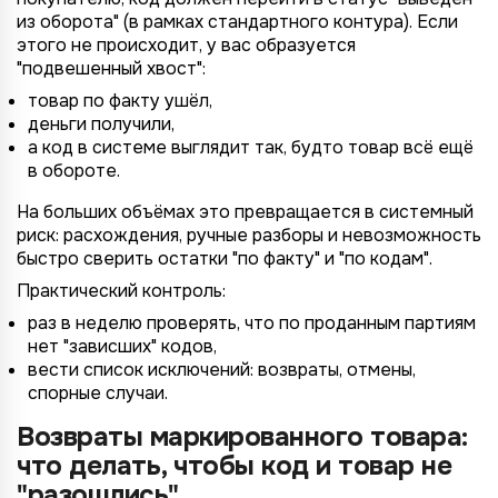
из оборота" (в рамках стандартного контура). Если
этого не происходит, у вас образуется
"подвешенный хвост":
товар по факту ушёл,
деньги получили,
*
Wildberries
а код в системе выглядит так, будто товар всё ещё
*
Не указывать
Не указывать
в обороте.
Ozon
*
1 организация
до 1 млн.
На больших объёмах это превращается в системный
YandexMarket
риск: расхождения, ручные разборы и невозможность
до 3 огранизаций
от 1 до 5 млн.
MegaMarket
быстро сверить остатки "по факту" и "по кодам".
до 5 организаций
от 5 до 10 млн.
Практический контроль:
Другие
более 5 организаций
от 10 млн.
раз в неделю проверять, что по проданным партиям
Согласие на обработку ПД
нет "зависших" кодов,
Правила обработки персональных данных
вести список исключений: возвраты, отмены,
https://
your-company
.totalcrm.ru
спорные случаи.
Возвраты маркированного товара:
Назад
Назад
Назад
Назад
Отправить заявку
Передать анкету
Далее
Далее
Далее
что делать, чтобы код и товар не
"разошлись"