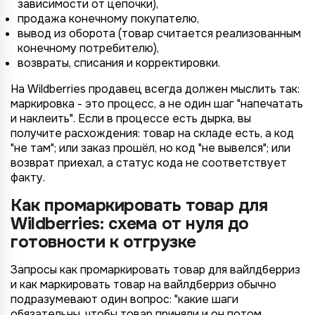
зависимости от цепочки),
продажа конечному покупателю,
вывод из оборота (товар считается реализованным
конечному потребителю),
возвраты, списания и корректировки.
На Wildberries продавец всегда должен мыслить так:
маркировка - это процесс, а не один шаг "напечатать
и наклеить". Если в процессе есть дырка, вы
получите расхождения: товар на складе есть, а код
"не там"; или заказ прошёл, но код "не вывелся"; или
возврат приехал, а статус кода не соответствует
факту.
Как промаркировать товар для
Wildberries: схема от нуля до
готовности к отгрузке
Запросы как промаркировать товар для вайлдберриз
и как маркировать товар на вайлдберриз обычно
подразумевают один вопрос: "какие шаги
обязательны, чтобы товар приняли и он потом