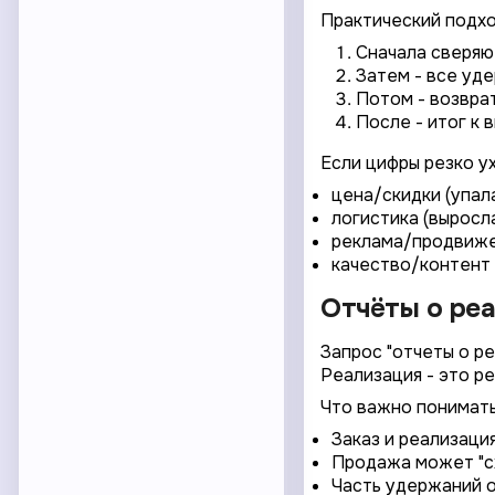
Практический подход
Сначала сверяют
Затем - все уде
Потом - возврат
После - итог к 
Если цифры резко ух
цена/скидки (упал
логистика (выросл
реклама/продвижен
качество/контент 
Отчёты о реал
Запрос "отчеты о ре
Реализация - это ре
Что важно понимать
Заказ и реализация
Продажа может "сх
Часть удержаний о