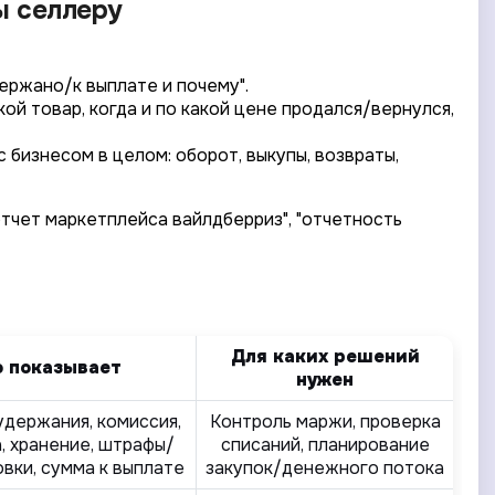
ы селлеру
ержано/к выплате и почему".
ой товар, когда и по какой цене продался/вернулся,
 бизнесом в целом: оборот, выкупы, возвраты,
отчет маркетплейса вайлдберриз", "отчетность
Для каких решений
о показывает
нужен
удержания, комиссия,
Контроль маржи, проверка
, хранение, штрафы/
списаний, планирование
вки, сумма к выплате
закупок/денежного потока