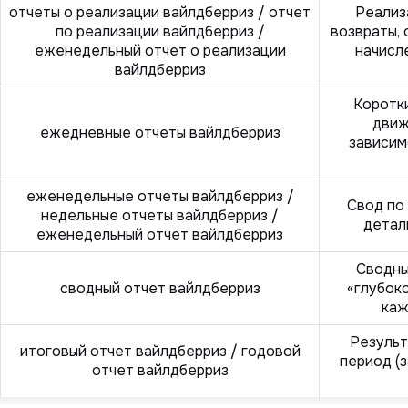
отчеты о реализации вайлдберриз / отчет
Реализ
по реализации вайлдберриз /
возвраты, 
еженедельный отчет о реализации
начисл
вайлдберриз
Коротк
движ
ежедневные отчеты вайлдберриз
зависим
еженедельные отчеты вайлдберриз /
Свод по
недельные отчеты вайлдберриз /
детал
еженедельный отчет вайлдберриз
Сводны
сводный отчет вайлдберриз
«глубок
каж
Результ
итоговый отчет вайлдберриз / годовой
период (
отчет вайлдберриз