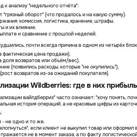
 к анализу "недельного отчёта":
 "грязный оборот" (что продалось и на какую сумму).
ржания: комиссия, логистика, хранение, штрафы.
ы и их влияние.
выплате и сравнение с прошлой неделей.
удшились, почти всегда причина в одном из четырёх блок
а фактическая цена продажи),
а доля возвратов или объём/вес),
ие (появились расходы, которые "не окупились"),
(рост возвратов из-за ожиданий покупателя).
изации Wildberries: где в них прибыль
ализации вайлдберриз" часто означает: "хочу понять, по
альная история операций, а не красивые цифры из карточ
:
 - не одно и то же.
лопнуться", если клиент не выкупил товар или оформил 
тражается не в момент заказа, а по факту логистическо