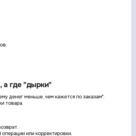
ов:
, а где "дырки"
чему денег меньше, чем кажется по заказам".
ки товара.
возврат.
й операции или корректировки.