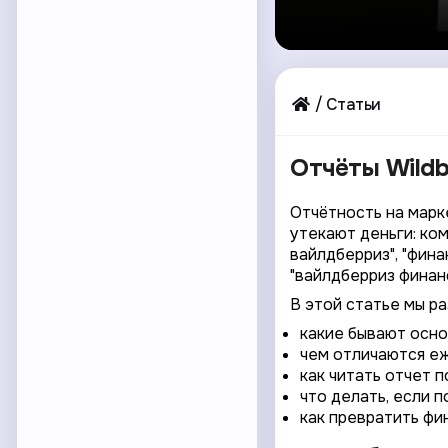
Статьи
Отчёты Wildbe
Отчётность на марке
утекают деньги: ко
вайлдберриз", "фин
"вайлдберриз финанс
В этой статье мы ра
какие бывают осно
чем отличаются е
как читать отчет 
что делать, если п
как превратить фи