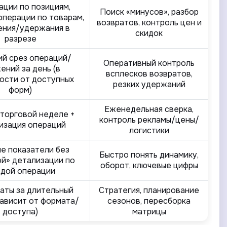
ации по позициям,
Поиск «минусов», разбор
операции по товарам,
возвратов, контроль цен и
ения/удержания в
скидок
разрезе
ий срез операций/
Оперативный контроль
ений за день (в
всплесков возвратов,
ости от доступных
резких удержаний
форм)
Еженедельная сверка,
 торговой неделе +
контроль рекламы/цены/
изация операций
логистики
е показатели без
Быстро понять динамику,
ой» детализации по
оборот, ключевые цифры
дой операции
аты за длительный
Стратегия, планирование
зависит от формата/
сезонов, пересборка
доступа)
матрицы