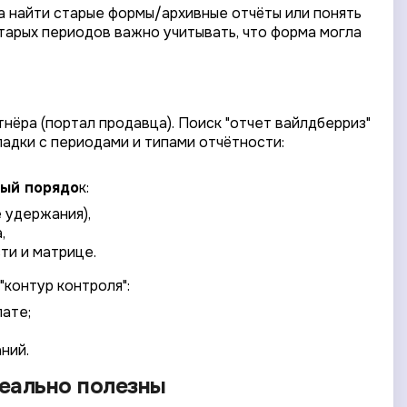
ка найти старые формы/архивные отчёты или понять
старых периодов важно учитывать, что форма могла
ёра (портал продавца). Поиск "отчет вайлдберриз"
ладки с периодами и типами отчётности:
ный порядо
к:
е удержания),
,
ти и матрице.
"контур контроля":
лате;
ний.
реально полезны