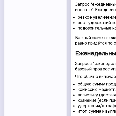
Запрос "ежедневные 
выплате". Ежедневн
резкое увеличение
рост удержаний по
подозрительные ко
Важный момент: ежед
равно придётся по 
Еженедельные
Запросы "еженедель
базовый процесс уп
Что обычно включае
общую сумму прод
комиссию маркетп
логистику (достав
хранение (если пр
удержания/штрафы
итог: сумма к выпл