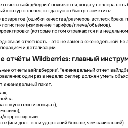
отчеты вайлдберриз" появляется, когда у селлера есть б
ый контур полезен, когда нужно быстро заметить:
*
Wildberries
 возвратов (ошибки качества/размеров, всплеск брака, п
*
Не указывать
Не указывать
 логистике (изменение тарифов/плеча/объёмов),
Ozon
*
рректировки (которые потом отражаются и в недельном
1 организация
до 1 млн.
YandexMarket
до 3 огранизаций
от 1 до 5 млн.
невная отчётность - это не замена еженедельной. Её зад
MegaMarket
операциям и детализации.
до 5 организаций
от 5 до 10 млн.
Другие
 отчёты Wildberries: главный инстру
более 5 организаций
от 10 млн.
Согласие на обработку ПД
ные отчеты вайлдберриз", "еженедельный отчет вайлдбер
Правила обработки персональных данных
https://
your-company
.totalcrm.ru
равления: один раз в неделю селлер должен уметь объяс
т еженедельный пакет:
Назад
Назад
Назад
Назад
Отправить заявку
Передать анкету
Далее
Далее
Далее
аж,
лейса,
ка покупателю и возврат),
именимо),
/корректировки,
ате (или долг, если удержаний больше, чем начислений).