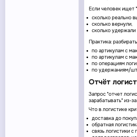
Если человек ищет 
сколько реально в
сколько вернули,
сколько удержали и
Практика: разбирать
по артикулам с ма
по артикулам с ма
по операциям логи
по удержаниям/шт
Отчёт логисти
Запрос "отчет логис
зарабатывать" из-за
Что в логистике кри
доставка до покуп
обратная логистика
связь логистики с