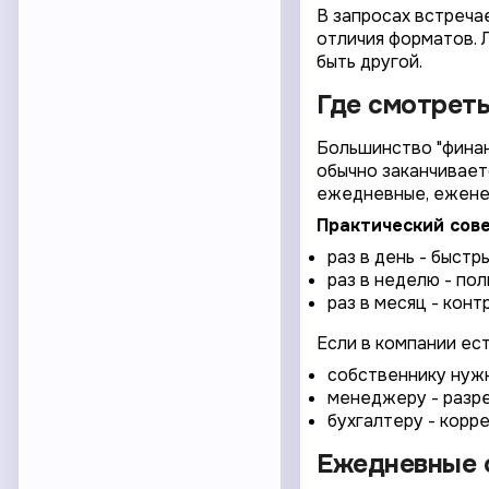
В запросах встреча
отличия форматов. Л
быть другой.
Где смотреть 
Большинство "финан
обычно заканчивает
ежедневные, ежене
Практический сове
раз в день - быст
раз в неделю - по
раз в месяц - кон
Если в компании ест
собственнику нужна
менеджеру - разре
бухгалтеру - корр
Ежедневные о