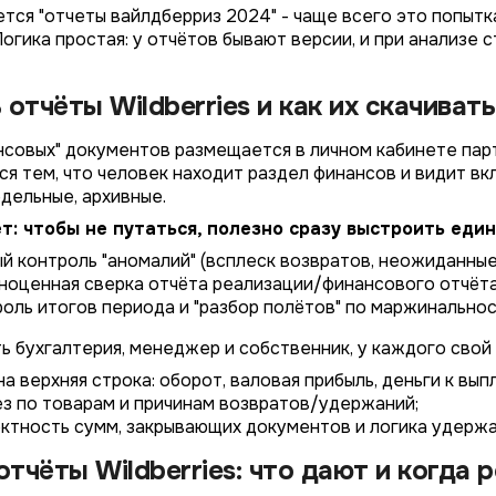
ется "отчеты вайлдберриз 2024" - чаще всего это попыт
огика простая: у отчётов бывают версии, и при анализе 
отчёты Wildberries и как их скачивать
совых" документов размещается в личном кабинете партн
ся тем, что человек находит раздел финансов и видит вк
дельные, архивные.
т: чтобы не путаться, полезно сразу выстроить еди
4/4
2/4
3/4
1/4
рый контроль "аномалий" (всплеск возвратов, неожиданны
Подключение к
Подключение к
Подключение к
Подключение к
Подключение к
Подключение к
Подключение к
лноценная сверка отчёта реализации/финансового отчёта
TotalCRM
TotalCRM
TotalCRM
TotalCRM
TotalCRM
TotalCRM
TotalCRM
троль итогов периода и "разбор полётов" по маржинальнос
ь бухгалтерия, менеджер и собственник, у каждого свой 
 верхняя строка: оборот, валовая прибыль, деньги к вып
з по товарам и причинам возвратов/удержаний;
ектность сумм, закрывающих документов и логика удержа
тчёты Wildberries: что дают и когда 