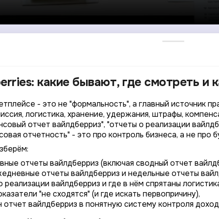
rries: какие бывают, где смотреть и к
тплейсе - это не "формальность", а главный источник пр
миссия, логистика, хранение, удержания, штрафы, компен
ансовый отчет вайлдберриз", "отчеты о реализации вайлд
овая отчетность" - это про контроль бизнеса, а не про б
зберём:
вные отчеты вайлдберриз (включая сводный отчет вайлдб
жедневные отчеты вайлдберриз и недельные отчеты вайл
по реализации вайлдберриз и где в нём спрятаны логисти
оказатели "не сходятся" (и где искать первопричину),
н отчет вайлдберриз в понятную систему контроля доход