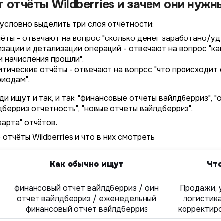
 отчёты Wildberries и зачем они нужн
 условно выделить три слоя отчётности:
ёты - отвечают на вопрос "сколько денег заработано/уд
зации и детализации операций - отвечают на вопрос "как
и начисления прошли".
тические отчёты - отвечают на вопрос "что происходит с
риодам".
 ищут и так, и так: "финансовые отчеты вайлдберриз", "
дберриз отчетность", "новые отчеты вайлдберриз".
карта" отчётов.
 отчёты Wildberries и что в них смотреть
Как обычно ищут
Чт
финансовый отчет вайлдберриз / фин
Продажи, 
отчет вайлдберриз / еженедельный
логистика
финансовый отчет вайлдберриз
корректиро