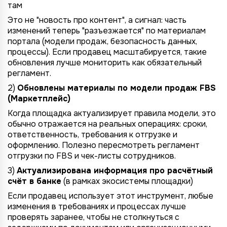
TotalCRM
TotalCRM
TotalCRM
TotalCRM
TotalCRM
TotalCRM
TotalCRM
там
Это не "новость про контент", а сигнал: часть
изменений теперь "разъезжается" по материалам
портала (модели продаж, безопасность данных,
процессы). Если продавец масштабируется, такие
обновления лучше мониторить как обязательный
регламент.
2)
Обновлены материалы по модели продаж FBS
(Маркетплейс)
Когда площадка актуализирует правила модели, это
*
Wildberries
обычно отражается на реальных операциях: сроки,
*
Не указывать
Не указывать
ответственность, требования к отгрузке и
Ozon
оформлению. Полезно пересмотреть регламент
*
1 организация
до 1 млн.
YandexMarket
отгрузки по FBS и чек-листы сотрудников.
до 3 огранизаций
от 1 до 5 млн.
3)
Актуализирована информация про расчётный
MegaMarket
счёт в банке
(в рамках экосистемы площадки)
до 5 организаций
от 5 до 10 млн.
Другие
Если продавец использует этот инструмент, любые
более 5 организаций
от 10 млн.
изменения в требованиях и процессах лучше
Согласие на обработку ПД
проверять заранее, чтобы не столкнуться с
Правила обработки персональных данных
https://
your-company
.totalcrm.ru