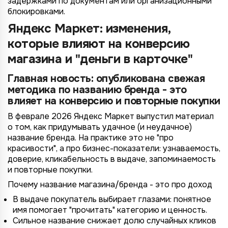
задержками по документам или организационными
блокировками.
Яндекс Маркет: изменения,
Назад
Назад
Назад
Назад
Отправить заявку
Передать анкету
Далее
Далее
Далее
которые влияют на конверсию
магазина и "деньги в карточке"
Главная новость: опубликована свежая
методика по названию бренда - это
влияет на конверсию и повторные покупки
В феврале 2026 Яндекс Маркет выпустил материал
о том, как придумывать удачное (и неудачное)
название бренда. На практике это не "про
красивости", а про бизнес-показатели: узнаваемость,
доверие, кликабельность в выдаче, запоминаемость
и повторные покупки.
Почему название магазина/бренда - это про доход
В выдаче покупатель выбирает глазами: понятное
имя помогает "прочитать" категорию и ценность.
Сильное название снижает долю случайных кликов