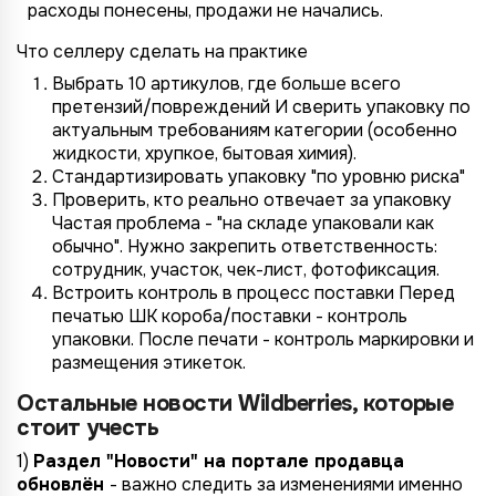
расходы понесены, продажи не начались.
Что селлеру сделать на практике
Выбрать 10 артикулов, где больше всего
претензий/повреждений И сверить упаковку по
актуальным требованиям категории (особенно
жидкости, хрупкое, бытовая химия).
Стандартизировать упаковку "по уровню риска"
Проверить, кто реально отвечает за упаковку
Частая проблема - "на складе упаковали как
обычно". Нужно закрепить ответственность:
сотрудник, участок, чек-лист, фотофиксация.
Встроить контроль в процесс поставки Перед
печатью ШК короба/поставки - контроль
упаковки. После печати - контроль маркировки и
размещения этикеток.
Остальные новости Wildberries, которые
стоит учесть
1)
Раздел "Новости" на портале продавца
4/4
2/4
3/4
1/4
Подключение к
Подключение к
Подключение к
Подключение к
Подключение к
Подключение к
Подключение к
обновлён
- важно следить за изменениями именно