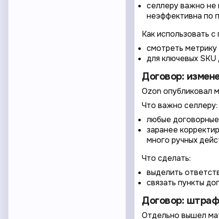
селлеру важно не 
неэффективна по п
Как использовать с 
смотреть метрику 
для ключевых SKU 
Договор: измене
Ozon опубликовал ма
Что важно селлеру:
любые договорные 
заранее корректир
много ручных дейс
Что сделать:
выделить ответств
связать пункты дог
Договор: штраф
Отдельно вышел мат