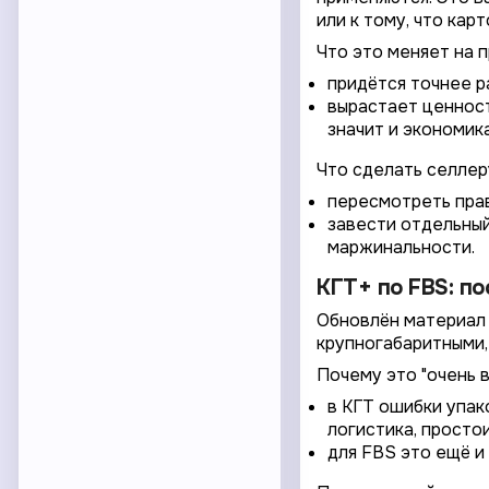
или к тому, что карт
Что это меняет на п
придётся точнее ра
вырастает ценность
значит и экономика
Что сделать селлер
пересмотреть прав
завести отдельный
маржинальности.
КГТ+ по FBS: п
Обновлён материал 
крупногабаритными, 
Почему это "очень 
в КГТ ошибки упак
логистика, простои
для FBS это ещё и