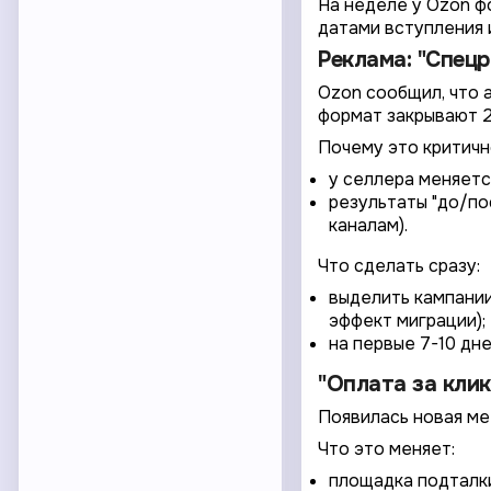
На неделе у Ozon ф
датами вступления 
Реклама: "Спец
Ozon сообщил, что а
формат закрывают 2
Почему это критичн
у селлера меняетс
результаты "до/по
каналам).
Что сделать сразу:
выделить кампании
эффект миграции);
на первые 7-10 дн
"Оплата за клик
Появилась новая мет
Что это меняет:
площадка подталки