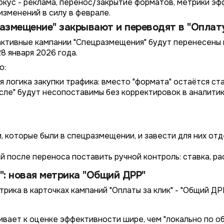
окус - реклама, перенос/закрытие форматов, метрики эф
изменений в силу в феврале.
размещение" закрывают и переводят в "Оплату
ктивные кампании "Спецразмещения" будут перенесены в "
8 января 2026 года.
о:
я логика закупки трафика: вместо "формата" остаётся ста
сле" будут несопоставимы без корректировок в аналитик
, которые были в спецразмещении, и завести для них от
ей после переноса поставить ручной контроль: ставка, ра
": новая метрика "Общий ДРР"
рика в карточках кампаний "Оплаты за клик" - "Общий ДРР
вает к оценке эффективности шире, чем "локально по о