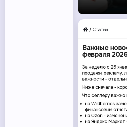
Статьи
Важные новос
февраля 2026
За неделю с 26 янв
продажи, рекламу, 
важности - отдельн
Ниже сначала - кор
Что селлеру важно 
на Wildberries за
финансовым отчёт
на Ozon - изменен
на Яндекс Маркет 