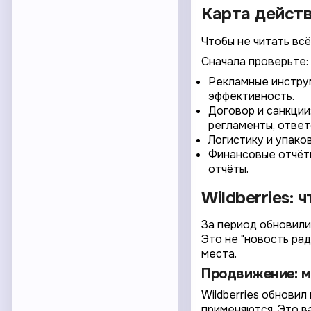
Карта действ
Чтобы не читать всё
Сначала проверьте:
Рекламные инструм
эффективность.
Договор и санкции
регламенты, ответ
Логистику и упако
Финансовые отчёты
отчёты.
Wildberries: 
За период обновили
Это не "новость ра
места.
Продвижение: м
Wildberries обнови
применяются. Это в