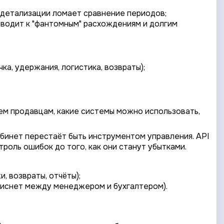
а детализации ломает сравнение периодов;
иводит к "фантомным" расхождениям и долгим
ка, удержания, логистика, возвраты);
ачем продавцам, какие системы можно использовать,
абинет перестаёт быть инструментом управления. API
троль ошибок до того, как они станут убытками.
, возвраты, отчёты);
ависнет между менеджером и бухгалтером).