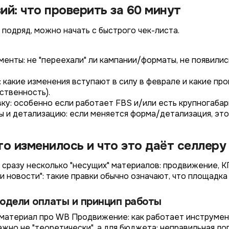
ий: что проверить за 60 минут
 подряд, можно начать с быстрого чек-листа.
енты: не "переехали" ли кампании/форматы, не появилис
: какие изменения вступают в силу в феврале и какие п
ственность).
вку: особенно если работает FBS и/или есть крупногабар
 и детализацию: если меняется форма/детализация, это 
что изменилось и что это даёт селлеру
 сразу несколько "несущих" материалов: продвижение, КГ
ди новости": такие правки обычно означают, что площадк
одели оплаты и принцип работы
л материал про WB Продвижение: как работает инструмен
ажно не "теоретически", а для бюджета: неправильная ло