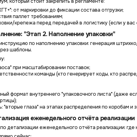
ум, который стоит закрепить в регламенте:
КГТ+": от маркировки до фиксации состава отгрузки;
твия паллет требованиям;
овки/крепежа перед передачей в логистику (если у вас 
лнение: "Этап 2. Наполнение упаковки"
л инструкцию по наполнению упаковки: генерация штрихк
ерез шаблоны.
у:
аоса" при масштабировании поставок;
4/4
2/4
3/4
1/4
Подключение к
Подключение к
Подключение к
Подключение к
Подключение к
Подключение к
Подключение к
етственности команды (кто генерирует коды, кто распред
TotalCRM
TotalCRM
TotalCRM
TotalCRM
TotalCRM
TotalCRM
TotalCRM
ный формат внутреннего "упаковочного листа" (даже есл
ртицы);
: "вторые глаза" на этапах распределения по коробам и 
тализация еженедельного отчёта реализации
по детализации еженедельного отчёта реализации: где н
прямо сейчас: