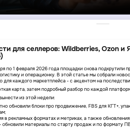
ти для селлеров: Wildberries, Ozon и 
)
аря по 1 февраля 2026 года площадки снова подкрутили п
логистику и операционку. В этой статье мы собрали ново
о для каждого маркетплейса - с акцентом на последстви
откая карта, затем подробный разбор по каждой платфор
вынести из этой недели:
метно обновили блоки про продвижение, FBS для КГТ+, упа
ам;
ия в рекламных форматах и метриках, а также обновления 
- обновили материалы по старту продаж и по формату ПВ