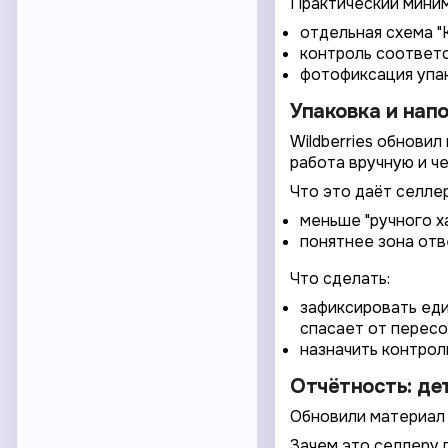
Практический миним
отдельная схема "
контроль соответс
фотофиксация упак
Упаковка и напо
Wildberries обнови
работа вручную и ч
Что это даёт селлер
меньше "ручного х
понятнее зона отв
Что сделать:
зафиксировать еди
спасает от пересо
назначить контроль
Отчётность: де
Обновили материал 
Зачем это селлеру 