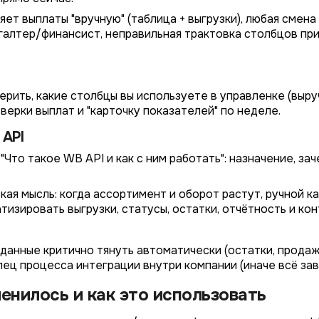
яет выплаты "вручную" (таблица + выгрузки), любая смен
*
галтер/финансист, неправильная трактовка столбцов пр
Wildberries
*
Не указывать
Не указывать
Ozon
*
1 организация
до 1 млн.
YandexMarket
рить, какие столбцы вы используете в управленке (выруч
до 3 огранизаций
от 1 до 5 млн.
верки выплат и "карточку показателей" по неделе.
MegaMarket
до 5 организаций
от 5 до 10 млн.
Другие
 API
более 5 организаций
от 10 млн.
Что такое WB API и как с ним работать": назначение, з
Согласие на обработку ПД
Правила обработки персональных данных
https://
your-company
.totalcrm.ru
кая мысль: когда ассортимент и оборот растут, ручной к
тизировать выгрузки, статусы, остатки, отчётность и кон
Назад
Назад
Назад
Назад
Отправить заявку
Передать анкету
Далее
Далее
Далее
 данные критично тянуть автоматически (остатки, продажи
лец процесса интеграции внутри компании (иначе всё з
менилось и как это использовать