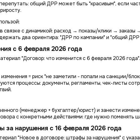
перепутать: общий ДРР может быть "красивым", если час
риросту.
пользой:
в связке с динамикой: расход → показы/клики → заказы →
держать два ориентира: "ДРР по кампании" и "общий ДРР 
ния с 6 февраля 2026 года
териал "Договор: что изменится с 6 февраля 2026 года"
изменения = риск "не заметили - попали на санкции/блок
уются процессы: документы, регламенты, чек-листы сотр
твий.
енного (менеджер + бухгалтер/юрист) и занести изменен
овора с конкретными действиями: где нужно поменять шаб
ы за нарушения с 16 февраля 2026 года
ериал "Новое в договоре: штрафы за нарушения" с указан