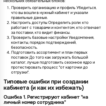
4/4
2/4
3/4
1/4
Подключение к
Подключение к
Подключение к
Подключение к
Подключение к
Подключение к
Подключение к
нескольких обязательных блоков:
TotalCRM
TotalCRM
TotalCRM
TotalCRM
TotalCRM
TotalCRM
TotalCRM
Проверить организацию и профиль Убедиться,
что вы вошли в нужный кабинет и указали
правильные данные.
Настроить доступы Определить роли: кто
работает с товарами и контентом, кто отвечает
за поставки, кто видит финансы.
Проверить базовые настройки Уведомления,
контакты, порядок подтверждений,
безопасность.
Подготовить ассортимент и план первых
поставок До того как загружать большой
*
каталог, лучше подготовить сезонное ядро и
Wildberries
*
протестировать процесс "от карточки до
Не указывать
Не указывать
Ozon
отгрузки".
*
1 организация
до 1 млн.
YandexMarket
Типовые ошибки при создании
до 3 огранизаций
от 1 до 5 млн.
кабинета (и как их избежать)
MegaMarket
до 5 организаций
от 5 до 10 млн.
Другие
Ошибка 1. Регистрируют кабинет "на
более 5 организаций
от 10 млн.
личный номер сотрудника"
Согласие на обработку ПД