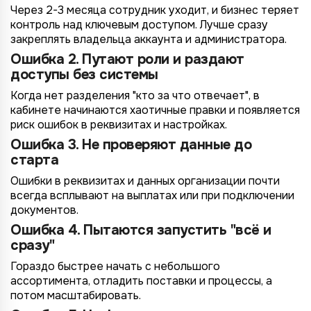
Через 2-3 месяца сотрудник уходит, и бизнес теряет
Правила обработки персональных данных
https://
your-company
.totalcrm.ru
контроль над ключевым доступом. Лучше сразу
закреплять владельца аккаунта и администратора.
Ошибка 2. Путают роли и раздают
Назад
Назад
Назад
Назад
Отправить заявку
Передать анкету
Далее
Далее
Далее
доступы без системы
Когда нет разделения "кто за что отвечает", в
кабинете начинаются хаотичные правки и появляется
риск ошибок в реквизитах и настройках.
Ошибка 3. Не проверяют данные до
старта
Ошибки в реквизитах и данных организации почти
всегда всплывают на выплатах или при подключении
документов.
Ошибка 4. Пытаются запустить "всё и
сразу"
Гораздо быстрее начать с небольшого
ассортимента, отладить поставки и процессы, а
потом масштабировать.