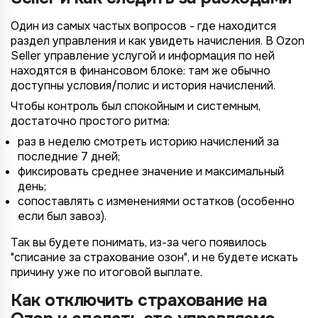
Один из самых частых вопросов - где находится
раздел управления и как увидеть начисления. В Ozon
Seller управление услугой и информация по ней
находятся в финансовом блоке: там же обычно
доступны условия/полис и история начислений.
Чтобы контроль был спокойным и системным,
достаточно простого ритма:
раз в неделю смотреть историю начислений за
последние 7 дней;
фиксировать среднее значение и максимальный
день;
сопоставлять с изменениями остатков (особенно
если был завоз).
Так вы будете понимать, из-за чего появилось
"списание за страхование озон", и не будете искать
причину уже по итоговой выплате.
4/4
2/4
3/4
1/4
Подключение к
Подключение к
Подключение к
Подключение к
Подключение к
Подключение к
Подключение к
Как отключить страхование на
TotalCRM
TotalCRM
TotalCRM
TotalCRM
TotalCRM
TotalCRM
TotalCRM