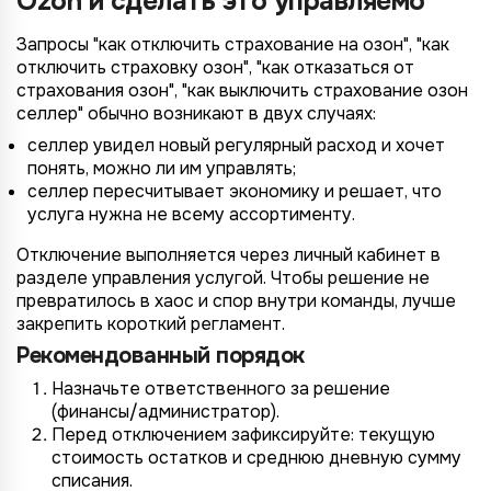
Ozon и сделать это управляемо
Запросы "как отключить страхование на озон", "как
отключить страховку озон", "как отказаться от
страхования озон", "как выключить страхование озон
селлер" обычно возникают в двух случаях:
селлер увидел новый регулярный расход и хочет
понять, можно ли им управлять;
селлер пересчитывает экономику и решает, что
услуга нужна не всему ассортименту.
*
Wildberries
Отключение выполняется через личный кабинет в
*
Не указывать
Не указывать
разделе управления услугой. Чтобы решение не
Ozon
*
превратилось в хаос и спор внутри команды, лучше
1 организация
до 1 млн.
YandexMarket
закрепить короткий регламент.
до 3 огранизаций
от 1 до 5 млн.
Рекомендованный порядок
MegaMarket
до 5 организаций
от 5 до 10 млн.
Назначьте ответственного за решение
Другие
(финансы/администратор).
более 5 организаций
от 10 млн.
Перед отключением зафиксируйте: текущую
Согласие на обработку ПД
стоимость остатков и среднюю дневную сумму
Правила обработки персональных данных
https://
your-company
.totalcrm.ru
списания.