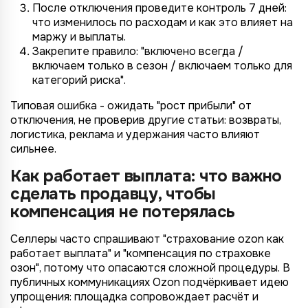
После отключения проведите контроль 7 дней:
что изменилось по расходам и как это влияет на
Назад
Назад
Назад
Назад
Отправить заявку
Передать анкету
Далее
Далее
Далее
маржу и выплаты.
Закрепите правило: "включено всегда /
включаем только в сезон / включаем только для
категорий риска".
Типовая ошибка - ожидать "рост прибыли" от
отключения, не проверив другие статьи: возвраты,
логистика, реклама и удержания часто влияют
сильнее.
Как работает выплата: что важно
сделать продавцу, чтобы
компенсация не потерялась
Селлеры часто спрашивают "страхование ozon как
работает выплата" и "компенсация по страховке
озон", потому что опасаются сложной процедуры. В
публичных коммуникациях Ozon подчёркивает идею
упрощения: площадка сопровождает расчёт и