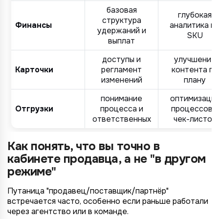
MegaMarket
базовая
до 5 организаций
от 5 до 10 млн.
глубокая
Другие
структура
Финансы
аналитика п
более 5 организаций
от 10 млн.
удержаний и
SKU
Согласие на обработку ПД
выплат
Правила обработки персональных данных
https://
your-company
.totalcrm.ru
доступы и
улучшение
Карточки
регламент
контента по
изменений
плану
Назад
Назад
Назад
Назад
Отправить заявку
Передать анкету
Далее
Далее
Далее
понимание
оптимизаци
Отгрузки
процесса и
процессов и
ответственных
чек-листов
Как понять, что вы точно в
кабинете продавца, а не "в другом
режиме"
Путаница "продавец/поставщик/партнёр"
встречается часто, особенно если раньше работали
через агентство или в команде.