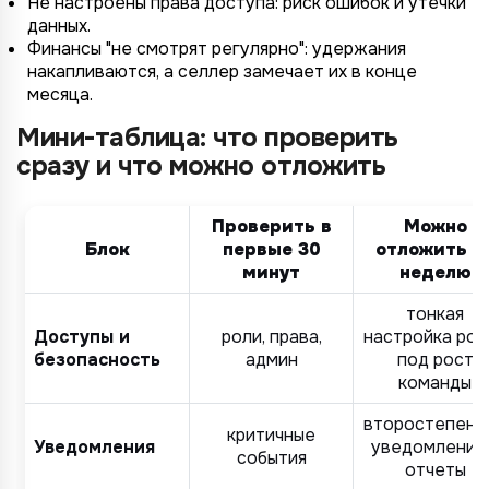
Не настроены права доступа: риск ошибок и утечки
данных.
Финансы "не смотрят регулярно": удержания
накапливаются, а селлер замечает их в конце
4/4
2/4
3/4
1/4
Подключение к
Подключение к
Подключение к
Подключение к
Подключение к
Подключение к
Подключение к
месяца.
TotalCRM
TotalCRM
TotalCRM
TotalCRM
TotalCRM
TotalCRM
TotalCRM
Мини-таблица: что проверить
сразу и что можно отложить
Проверить в
Можно
Блок
первые 30
отложить н
минут
неделю
тонкая
Доступы и
роли, права,
настройка рол
безопасность
админ
под рост
*
Wildberries
команды
*
Не указывать
Не указывать
Ozon
второстепенн
критичные
*
1 организация
до 1 млн.
Уведомления
уведомления 
YandexMarket
события
отчеты
до 3 огранизаций
от 1 до 5 млн.