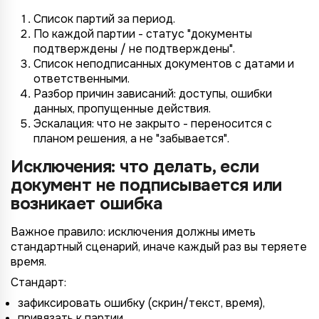
до 5 организаций
от 5 до 10 млн.
Другие
Список партий за период.
более 5 организаций
от 10 млн.
По каждой партии - статус "документы
Согласие на обработку ПД
подтверждены / не подтверждены".
Правила обработки персональных данных
https://
your-company
.totalcrm.ru
Список неподписанных документов с датами и
ответственными.
Разбор причин зависаний: доступы, ошибки
Назад
Назад
Назад
Назад
Отправить заявку
Передать анкету
Далее
Далее
Далее
данных, пропущенные действия.
Эскалация: что не закрыто - переносится с
планом решения, а не "забывается".
Исключения: что делать, если
документ не подписывается или
возникает ошибка
Важное правило: исключения должны иметь
стандартный сценарий, иначе каждый раз вы теряете
время.
Стандарт:
зафиксировать ошибку (скрин/текст, время),
привязать к партии,