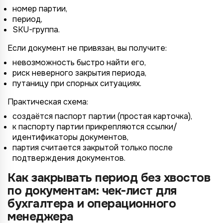
номер партии,
период,
4/4
2/4
3/4
1/4
SKU-группа.
Подключение к
Подключение к
Подключение к
Подключение к
Подключение к
Подключение к
Подключение к
TotalCRM
TotalCRM
TotalCRM
TotalCRM
TotalCRM
TotalCRM
TotalCRM
Если документ не привязан, вы получите:
невозможность быстро найти его,
риск неверного закрытия периода,
путаницу при спорных ситуациях.
Практическая схема:
создаётся паспорт партии (простая карточка),
к паспорту партии прикрепляются ссылки/
идентификаторы документов,
партия считается закрытой только после
*
подтверждения документов.
Wildberries
*
Не указывать
Не указывать
Как закрывать период без хвостов
Ozon
*
по документам: чек-лист для
1 организация
до 1 млн.
YandexMarket
бухгалтера и операционного
до 3 огранизаций
от 1 до 5 млн.
MegaMarket
менеджера