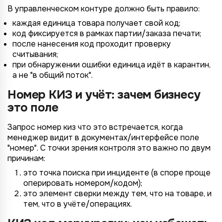
В управленческом контуре должно быть правило:
каждая единица товара получает свой код;
код фиксируется в рамках партии/заказа печати;
после нанесения код проходит проверку
считывания;
при обнаружении ошибки единица идёт в карантин,
а не "в общий поток".
Номер КИЗ и учёт: зачем бизнесу
это поле
*
Wildberries
*
Не указывать
Не указывать
Запрос номер киз что это встречается, когда
Ozon
менеджер видит в документах/интерфейсе поле
*
1 организация
до 1 млн.
"номер". С точки зрения контроля это важно по двум
YandexMarket
причинам:
до 3 огранизаций
от 1 до 5 млн.
MegaMarket
это точка поиска при инциденте (в споре проще
до 5 организаций
от 5 до 10 млн.
оперировать номером/кодом);
Другие
это элемент сверки между тем, что на товаре, и
более 5 организаций
от 10 млн.
Согласие на обработку ПД
тем, что в учёте/операциях.
Правила обработки персональных данных
https://
your-company
.totalcrm.ru