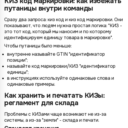
КИЗ код маркировки: как избежать
путаницы внутри команды
Назад
Назад
Назад
Назад
Отправить заявку
Передать анкету
Далее
Далее
Далее
Сразу два запроса: киз код и киз код маркировки. Они
показывают, что людям нужна простая логика: "КИЗ -
это тот код, который мы наносим и по которому
идентифицируем единицу товара в маркировке".
Чтобы путаницы было меньше:
внутренне называйте GTIN "идентификатор
позиции";
называйте код маркировки/КИЗ "идентификатор
единицы";
в инструкциях используйте одинаковые слова и
одинаковые примеры.
Как хранить и печатать КИЗы:
регламент для склада
Проблемы с КИЗами чаще возникают не из-за
системы, а из-за "земли" - склада и печати.