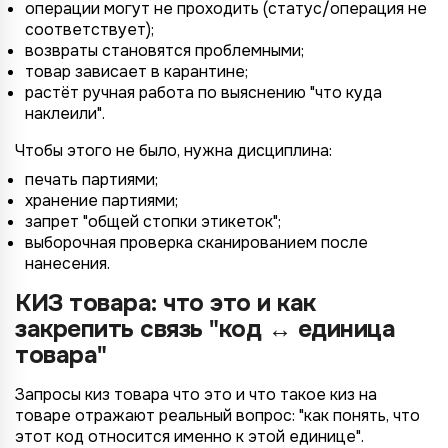
операции могут не проходить (статус/операция не
соответствует);
возвраты становятся проблемными;
товар зависает в карантине;
растёт ручная работа по выяснению "что куда
наклеили".
Чтобы этого не было, нужна дисциплина:
печать партиями;
хранение партиями;
запрет "общей стопки этикеток";
выборочная проверка сканированием после
нанесения.
КИЗ товара: что это и как
закрепить связь "код ↔ единица
товара"
Запросы киз товара что это и что такое киз на
товаре отражают реальный вопрос: "как понять, что
4/4
2/4
3/4
1/4
Подключение к
Подключение к
Подключение к
Подключение к
Подключение к
Подключение к
Подключение к
этот код относится именно к этой единице".
TotalCRM
TotalCRM
TotalCRM
TotalCRM
TotalCRM
TotalCRM
TotalCRM