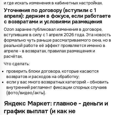
и где искать изменения в кабинетных настройках.
Уточнения по договору (вступили с 1
апреля): держим в фокусе, если работаете
с возвратами и условиями размещения
Ozon заранее публиковал изменения в договоре,
вступившие в силу с 1 апреля 2026 года. Эта новость
формально чуть раньше рассматриваемого окна, но в
реальной работе её эффект проявляется именно в
апреле - в возвратах, правилах размещения и
*
Wildberries
расчётах.
*
Не указывать
Не указывать
Что сделать:
Ozon
*
1 организация
до 1 млн.
проверить блоки договора, которые касаются
YandexMarket
возвратов и расходов на обработку;
до 3 огранизаций
от 1 до 5 млн.
если у вас много возвратных категорий - обновить
MegaMarket
внутренний регламент фиксации спорных случаев
до 5 организаций
от 5 до 10 млн.
Другие
(фото/видео/акты).
более 5 организаций
от 10 млн.
Согласие на обработку ПД
Яндекс Маркет: главное - деньги и
Правила обработки персональных данных
график выплат (и как не
https://
your-company
.totalcrm.ru