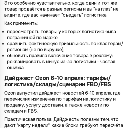
Это особенно чувствительно, когда один и тот же
товар продаётся в разные регионы и вы "на глаз" не
видите, где вас начинает "съедать" логистика.
Как применить:
пересмотреть товары, у которых логистика была
пограничной по марже;
сравнить фактическую прибыльность по кластерам/
регионам (не по выручке);
обновить правила включения товара в рекламу:
рекламировать в минус из-за логистики - частая
ошибка.
Дайджест Ozon 6-10 апреля: тарифы/
логистика/склады/сценарии FBO/FBS
Ozon выпустил дайджест новостей 6-10 апреля, где
перечислил изменения по тарифам на логистику и
продажу, услугу доставки, а также новости по
складам и FBS.
4/4
2/4
3/4
1/4
Подключение к
Подключение к
Подключение к
Подключение к
Подключение к
Подключение к
Подключение к
Практическая польза: Дайджесты полезны тем, что
TotalCRM
TotalCRM
TotalCRM
TotalCRM
TotalCRM
TotalCRM
TotalCRM
дают "карту недели": какие блоки требуют пересчёта