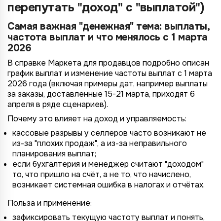
перепутать "доход" с "выплатой")
Назад
Назад
Назад
Назад
Отправить заявку
Передать анкету
Далее
Далее
Далее
Самая важная "денежная" тема: выплаты,
частота выплат и что менялось с 1 марта
2026
В справке Маркета для продавцов подробно описан
график выплат и изменение частоты выплат с 1 марта
2026 года (включая примеры дат, например выплаты
за заказы, доставленные 15-21 марта, приходят 6
апреля в ряде сценариев).
Почему это влияет на доход и управляемость:
кассовые разрывы у селлеров часто возникают не
из-за "плохих продаж", а из-за неправильного
планирования выплат;
если бухгалтерия и менеджер считают "доходом"
то, что пришло на счёт, а не то, что начислено,
возникает системная ошибка в налогах и отчётах.
Польза и применение:
зафиксировать текущую частоту выплат и понять,