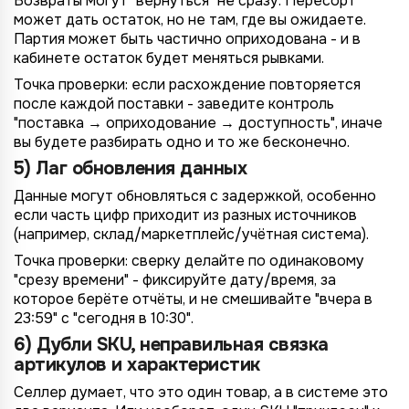
Возвраты могут "вернуться" не сразу. Пересорт
может дать остаток, но не там, где вы ожидаете.
Партия может быть частично оприходована - и в
кабинете остаток будет меняться рывками.
Точка проверки: если расхождение повторяется
после каждой поставки - заведите контроль
"поставка → оприходование → доступность", иначе
вы будете разбирать одно и то же бесконечно.
5) Лаг обновления данных
Данные могут обновляться с задержкой, особенно
если часть цифр приходит из разных источников
(например, склад/маркетплейс/учётная система).
Точка проверки: сверку делайте по одинаковому
"срезу времени" - фиксируйте дату/время, за
которое берёте отчёты, и не смешивайте "вчера в
23:59" с "сегодня в 10:30".
6) Дубли SKU, неправильная связка
артикулов и характеристик
Селлер думает, что это один товар, а в системе это