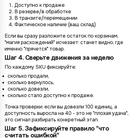
Согласие на обработку ПД
Доступно к продаже
Правила обработки персональных данных
В резерве/в обработке
https://
your-company
.totalcrm.ru
В транзите/перемещении
Фактическое наличие (ваш склад)
Назад
Назад
Назад
Назад
Отправить заявку
Передать анкету
Далее
Далее
Далее
Если вы сразу разложите остаток по корзинам,
"магия расхождений" исчезает: станет видно, где
именно "прячется" товар.
Шаг 4. Сверьте движения за неделю
По каждому SKU фиксируйте:
сколько продали,
сколько вернулось,
сколько довезли,
сколько стало доступно к продаже.
Точка проверки: если вы довезли 100 единиц, а
доступность выросла на 40 - это не "плохая удача",
это сигнал разбирать конкретный этап.
Шаг 5. Зафиксируйте правило "что
считать ошибкой"