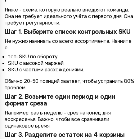
4/4
2/4
3/4
1/4
Подключение к
Подключение к
Подключение к
Подключение к
Подключение к
Подключение к
Подключение к
Ниже - схема, которую реально внедряют команды.
TotalCRM
TotalCRM
TotalCRM
TotalCRM
TotalCRM
TotalCRM
TotalCRM
Она не требует идеального учёта с первого дня. Она
требует регулярности.
Шаг 1. Выберите список контрольных SKU
Не нужно начинать со всего ассортимента. Начните
с:
топ-SKU по обороту,
SKU с высокой маржей,
SKU с частыми расхождениями.
Обычно 20-50 позиций хватает, чтобы устранить 80%
*
Wildberries
проблем.
*
Не указывать
Не указывать
Шаг 2. Возьмите один период и один
Ozon
*
формат среза
1 организация
до 1 млн.
YandexMarket
Например: раз в неделю - срез на конец дня
до 3 огранизаций
от 1 до 5 млн.
MegaMarket
воскресенья. Важно, чтобы все сравнивали
до 5 организаций
от 5 до 10 млн.
одинаковое время.
Другие
Шаг 3. Разделите остаток на 4 корзины
более 5 организаций
от 10 млн.