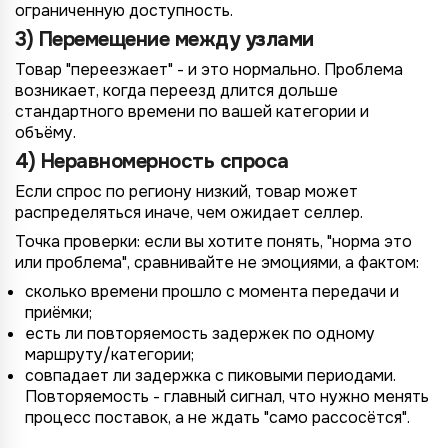
ограниченную доступность.
3) Перемещение между узлами
Товар "переезжает" - и это нормально. Проблема
возникает, когда переезд длится дольше
стандартного времени по вашей категории и
объёму.
4) Неравномерность спроса
Если спрос по региону низкий, товар может
распределяться иначе, чем ожидает селлер.
Точка проверки: если вы хотите понять, "норма это
или проблема", сравнивайте не эмоциями, а фактом:
сколько времени прошло с момента передачи и
приёмки;
4/4
2/4
3/4
1/4
Подключение к
Подключение к
Подключение к
Подключение к
Подключение к
Подключение к
Подключение к
есть ли повторяемость задержек по одному
TotalCRM
TotalCRM
TotalCRM
TotalCRM
TotalCRM
TotalCRM
TotalCRM
маршруту/категории;
совпадает ли задержка с пиковыми периодами.
Повторяемость - главный сигнал, что нужно менять
процесс поставок, а не ждать "само рассосётся".