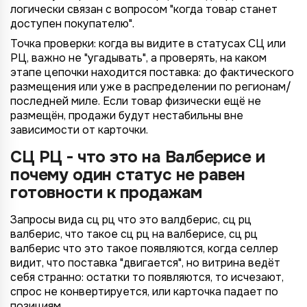
логически связан с вопросом "когда товар станет
доступен покупателю".
Точка проверки: когда вы видите в статусах СЦ или
РЦ, важно не "угадывать", а проверять, на каком
этапе цепочки находится поставка: до фактического
размещения или уже в распределении по регионам/
последней миле. Если товар физически ещё не
размещён, продажи будут нестабильны вне
зависимости от карточки.
СЦ РЦ - что это на Валберисе и
почему один статус не равен
готовности к продажам
Запросы вида сц рц что это валдберис, сц рц
валберис, что такое сц рц на валберисе, сц рц
валберис что это такое появляются, когда селлер
видит, что поставка "двигается", но витрина ведёт
себя странно: остатки то появляются, то исчезают,
спрос не конвертируется, или карточка падает по
позициям.