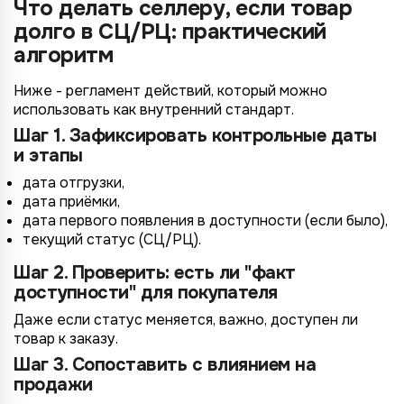
Что делать селлеру, если товар
долго в СЦ/РЦ: практический
алгоритм
Ниже - регламент действий, который можно
использовать как внутренний стандарт.
*
Шаг 1. Зафиксировать контрольные даты
Wildberries
*
Не указывать
Не указывать
и этапы
Ozon
*
дата отгрузки,
1 организация
до 1 млн.
YandexMarket
дата приёмки,
до 3 огранизаций
от 1 до 5 млн.
дата первого появления в доступности (если было),
MegaMarket
текущий статус (СЦ/РЦ).
до 5 организаций
от 5 до 10 млн.
Другие
Шаг 2. Проверить: есть ли "факт
более 5 организаций
от 10 млн.
доступности" для покупателя
Согласие на обработку ПД
Правила обработки персональных данных
Даже если статус меняется, важно, доступен ли
https://
your-company
.totalcrm.ru
товар к заказу.
Шаг 3. Сопоставить с влиянием на
Назад
Назад
Назад
Назад
Отправить заявку
Передать анкету
Далее
Далее
Далее
продажи