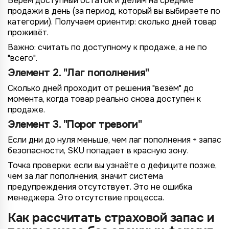
Берём доступный остаток и делим на средние
продажи в день (за период, который вы выбираете по
категории). Получаем ориентир: сколько дней товар
проживёт.
Важно: считать по доступному к продаже, а не по
"всего".
Элемент 2. "Лаг пополнения"
Сколько дней проходит от решения "везём" до
момента, когда товар реально снова доступен к
продаже.
Элемент 3. "Порог тревоги"
4/4
2/4
3/4
1/4
Подключение к
Подключение к
Подключение к
Подключение к
Подключение к
Подключение к
Подключение к
Если дни до нуля меньше, чем лаг пополнения + запас
TotalCRM
TotalCRM
TotalCRM
TotalCRM
TotalCRM
TotalCRM
TotalCRM
безопасности, SKU попадает в красную зону.
Точка проверки: если вы узнаёте о дефиците позже,
чем за лаг пополнения, значит система
предупреждения отсутствует. Это не ошибка
менеджера. Это отсутствие процесса.
Как рассчитать страховой запас и