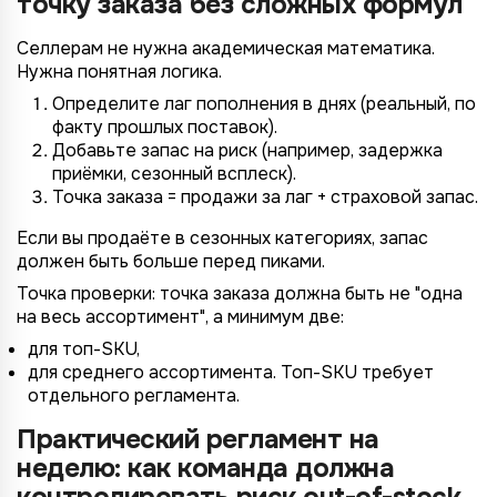
точку заказа без сложных формул
Селлерам не нужна академическая математика.
Нужна понятная логика.
*
Wildberries
Определите лаг пополнения в днях (реальный, по
*
Не указывать
Не указывать
факту прошлых поставок).
Ozon
Добавьте запас на риск (например, задержка
*
1 организация
до 1 млн.
приёмки, сезонный всплеск).
YandexMarket
Точка заказа = продажи за лаг + страховой запас.
до 3 огранизаций
от 1 до 5 млн.
MegaMarket
до 5 организаций
от 5 до 10 млн.
Если вы продаёте в сезонных категориях, запас
Другие
должен быть больше перед пиками.
более 5 организаций
от 10 млн.
Согласие на обработку ПД
Точка проверки: точка заказа должна быть не "одна
на весь ассортимент", а минимум две:
Правила обработки персональных данных
https://
your-company
.totalcrm.ru
для топ-SKU,
для среднего ассортимента. Топ-SKU требует
Назад
Назад
Назад
Назад
Отправить заявку
Передать анкету
Далее
Далее
Далее
отдельного регламента.
Практический регламент на
неделю: как команда должна