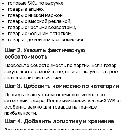
топовые SKU по выручке;
товары в акциях;
*
товары с низкой маржой;
Wildberries
*
товары с высокой рекламой;
Не указывать
Не указывать
Ozon
товары с частыми возвратами;
*
1 организация
до 1 млн.
товары с большим остатком;
YandexMarket
товары, где изменилась комиссия.
до 3 огранизаций
от 1 до 5 млн.
MegaMarket
Шаг 2. Указать фактическую
до 5 организаций
от 5 до 10 млн.
Другие
себестоимость
более 5 организаций
от 10 млн.
Проверьте себестоимость по партии. Если товар
Согласие на обработку ПД
закупался по разной цене, не используйте старое
Правила обработки персональных данных
https://
your-company
.totalcrm.ru
значение автоматически.
Шаг 3. Добавить комиссию по категории
Назад
Назад
Назад
Назад
Отправить заявку
Передать анкету
Далее
Далее
Далее
Проверьте актуальную комиссию именно по
категории товара. После изменения условий WB это
особенно важно для товаров на границе
прибыльности.
Шаг 4. Добавить логистику и хранение