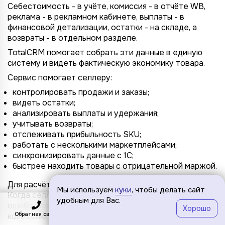
Себестоимость - в учёте, комиссия - в отчёте WB,
реклама - в рекламном кабинете, выплаты - в
финансовой детализации, остатки - на складе, а
возвраты - в отдельном разделе.
TotalCRM помогает собрать эти данные в единую
систему и видеть фактическую экономику товара.
Сервис помогает селлеру:
контролировать продажи и заказы;
видеть остатки;
анализировать выплаты и удержания;
учитывать возвраты;
отслеживать прибыльность SKU;
работать с несколькими маркетплейсами;
синхронизировать данные с 1С;
быстрее находить товары с отрицательной маржой.
Для расчёта минимальной цены это особенно важно.
Мы используем
куки
, чтобы делать сайт
Когда селлер видит только цену и закупку, он может
удобным для Вас.
ошибиться. Когда он видит полную картину -
Хорошо
Обратная связь
Подключить
Меню
комиссию, логистику, рекламу, возвраты, выплаты и