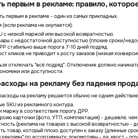
Не указывать
Не указывать
ь первым в рекламе: правило, котор
Ozon
*
1 организация
до 1 млн.
ь первым в рекламе - один из самых прикладных.
YandexMarket
до 3 огранизаций
от 1 до 5 млн.
 (если реклама не окупается):
MegaMarket
до 5 организаций
от 5 до 10 млн.
U с низкой маржой или высокой возвратностью.
Другие
вары с недостаточной доступностью (плохие сроки/недос
более 5 организаций
от 10 млн.
РР стабильно выше порога 7-10 дней подряд.
Согласие на обработку ПД
ост кликов не приводит к росту заказов (низкая конверсия
Правила обработки персональных данных
https://
your-company
.totalcrm.ru
льзя отключать "всё подряд". Отключение должно начинат
кономики или доступности.
Назад
Назад
Назад
Назад
Отправить заявку
Передать анкету
Далее
Далее
Далее
расходы на рекламу без падения прод
 расходы на рекламу решается обычно не одним действие
ые SKU из рекламного контура.
и маржу в соответствие порогу ДРР.
сию карточки (фото, УТП, комплектация) - дешевле, чем
ность (реклама на товарах с высокой возвратностью - до
ь товар, который плохо доступен к заказу (длинные сро
рекламы" по ассортименту: локомотивы - да, хвост - огра