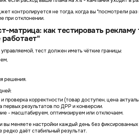
я: если расход выше плана на X% - кампания уходит в ра
жет контролируется не тогда, когда вы "посмотрели раз 
е при отклонении.
ст-матрица: как тестировать рекламу 
 работает"
 управляемой, тест должен иметь чёткие границы:
4/4
2/4
3/4
1/4
Подключение к
Подключение к
Подключение к
Подключение к
Подключение к
Подключение к
Подключение к
TotalCRM
TotalCRM
TotalCRM
TotalCRM
TotalCRM
TotalCRM
TotalCRM
ем,
ия решения.
дней:
к и проверка корректности (товар доступен, цена актуаль
а первых результатов по ДРР и конверсии.
ние - масштабируем, оптимизируем или отключаем.
ли вы меняете настройки каждый день без фиксированных 
*
е редко даёт стабильный результат.
Wildberries
*