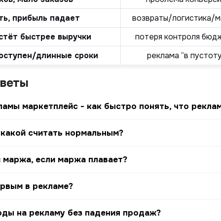
ть, прибыль падает
возвраты/логистика/
стёт быстрее выручки
потеря контроля бюд
оступен/длинные сроки
реклама “в пустоту
тветы
амы маркетплейс - как быстро понять, что реклам
 какой считать нормальным?
и маржа, если маржа плавает?
рвым в рекламе?
оды на рекламу без падения продаж?