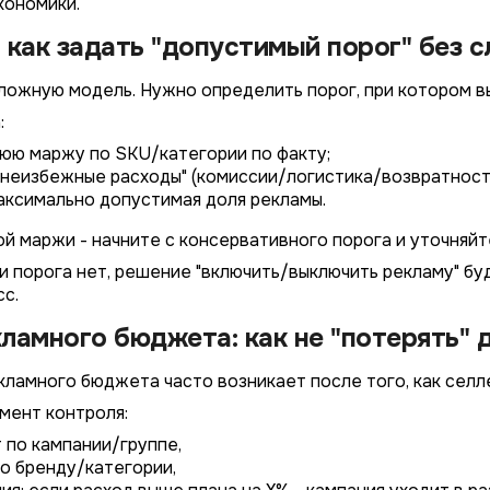
кономики.
 как задать "допустимый порог" без 
ложную модель. Нужно определить порог, при котором вы
:
юю маржу по SKU/категории по факту;
"неизбежные расходы" (комиссии/логистика/возвратность
максимально допустимая доля рекламы.
ой маржи - начните с консервативного порога и уточняйт
ли порога нет, решение "включить/выключить рекламу" б
с.
ламного бюджета: как не "потерять" 
ламного бюджета часто возникает после того, как селлер
мент контроля:
 по кампании/группе,
о бренду/категории,