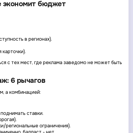
ое экономит бюджет
тупность в регионах).
 карточки).
ься с тех мест, где реклама заведомо не может быть
аж: 6 рычагов
м, а комбинацией:
 поднимать ставки.
рогая).
ки/региональные ограничения).
ниченно, балласт - нет.