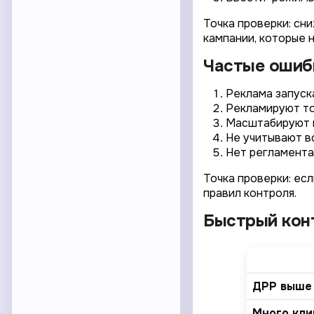
Точка проверки: сн
кампании, которые 
Частые ошиб
Реклама запуска
Рекламируют то
Масштабируют к
Не учитывают в
Нет регламента
Точка проверки: ес
правил контроля.
Быстрый конт
ДРР выше 
Много кли