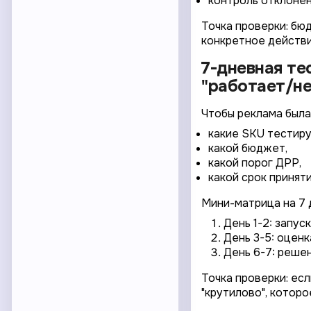
контроль отклонени
Точка проверки: бюд
конкретное действи
7-дневная те
"работает/не
Чтобы реклама была
какие SKU тестиру
какой бюджет,
какой порог ДРР,
какой срок принят
Мини-матрица на 7 
День 1-2: запус
День 3-5: оценк
День 6-7: реше
Точка проверки: ес
"крутилово", которо