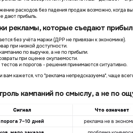
ижение расходов без падения продаж возможно, когда вы
не дают прибыль.
ки рекламы, которые съедают прибыл
ется без учёта маржи (ДРР не привязан к экономике).
вар при низкой доступности.
ампанию по выручке, а не по прибыли.
озвраты при оценке окупаемости.
 тестов и порогов - решения принимаются ситуативно.
ли вам кажется, что "реклама непредсказуема", чаще все
роль кампаний по смыслу, а не по о
Сигнал
Что означает
порога 7–10 дней
реклама не в эконом
ков, мало заказов
проблема конверс