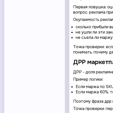
Первая ловушка: оце
вопрос: реклама пр
Окупаемость рекламы
сколько прибыли в
не ушли ли эти зак
не съела ли маржу
Точка проверки: ес
понимать, почему д
ДРР маркетпл
ДРР - доля рекламны
Пример логики:
Если маржа по SKU
Если маржа 60%, 
Поэтому фраза дрр 
Точка проверки: пе