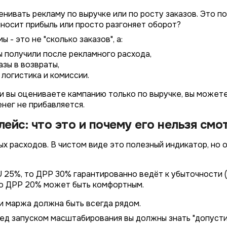
нивать рекламу по выручке или по росту заказов. Это п
иносит прибыль или просто разгоняет оборот?
 - это не "сколько заказов", а:
ы получили после рекламного расхода,
азы в возвраты,
 логистика и комиссии.
ли вы оцениваете кампанию только по выручке, вы может
енег не прибавляется.
ейс: что это и почему его нельзя смо
х расходов. В чистом виде это полезный индикатор, но 
 25%, то ДРР 30% гарантированно ведёт к убыточности (
то ДРР 20% может быть комфортным.
и маржа должна быть всегда рядом.
ред запуском масштабирования вы должны знать "допусти