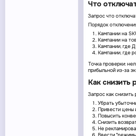
Что отключат
Запрос что отключат
Порядок отключения
Кампании на SK
Кампании на то
Кампании, где Д
Кампании, где р
Точка проверки: не
прибыльной из-за э
Как снизить 
Запрос как снизить
Убрать убыточн
Привести цены 
Повысить конвер
Снизить возврат
Не рекламироват
Ввести "режимы 