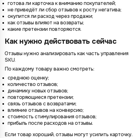
готова ли карточка к вниманию покупателей;
не приведёт ли сбор отзывов к росту негатива;
*
окупится ли расход через продажи;
Wildberries
*
как отзывы влияют на возвраты;
Не указывать
Не указывать
Ozon
какие претензии повторяются.
*
1 организация
до 1 млн.
YandexMarket
Как нужно действовать сейчас
до 3 огранизаций
от 1 до 5 млн.
MegaMarket
Отзывы нужно анализировать как часть управления
до 5 организаций
от 5 до 10 млн.
Другие
SKU.
более 5 организаций
от 10 млн.
По каждому товару важно смотреть:
Согласие на обработку ПД
среднюю оценку;
Правила обработки персональных данных
https://
your-company
.totalcrm.ru
количество отзывов;
динамику новых отзывов;
повторяющиеся претензии;
Назад
Назад
Назад
Назад
Отправить заявку
Передать анкету
Далее
Далее
Далее
связь отзывов с возвратами;
влияние отзывов на конверсию;
стоимость стимулирования отзывов;
прибыль после расходов на отзывы.
Если товар хороший, отзывы могут усилить карточку.