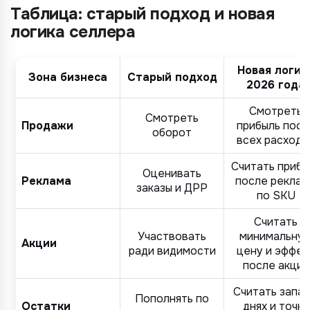
Таблица: старый подход и новая
логика селлера
Новая логик
Зона бизнеса
Старый подход
2026 года
Смотреть
Смотреть
Продажи
прибыль посл
оборот
всех расходо
Считать прибы
Оценивать
Реклама
после реклам
заказы и ДРР
по SKU
Считать
Участвовать
минимальну
Акции
ради видимости
цену и эффек
после акции
Считать запас
Пополнять по
Остатки
днях и точку