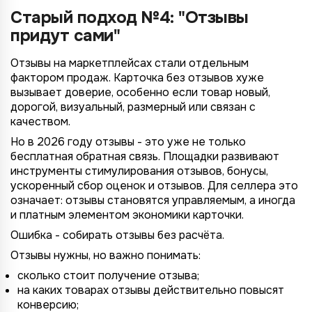
Старый подход №4: "Отзывы
придут сами"
Отзывы на маркетплейсах стали отдельным
фактором продаж. Карточка без отзывов хуже
вызывает доверие, особенно если товар новый,
дорогой, визуальный, размерный или связан с
качеством.
Но в 2026 году отзывы - это уже не только
бесплатная обратная связь. Площадки развивают
4/4
2/4
3/4
1/4
Подключение к
Подключение к
Подключение к
Подключение к
Подключение к
Подключение к
Подключение к
инструменты стимулирования отзывов, бонусы,
TotalCRM
TotalCRM
TotalCRM
TotalCRM
TotalCRM
TotalCRM
TotalCRM
ускоренный сбор оценок и отзывов. Для селлера это
означает: отзывы становятся управляемым, а иногда
и платным элементом экономики карточки.
Ошибка - собирать отзывы без расчёта.
Отзывы нужны, но важно понимать:
сколько стоит получение отзыва;
на каких товарах отзывы действительно повысят
конверсию;