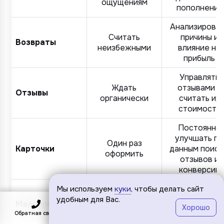
ощущениям
пополнения
Анализирова
Считать
причины и
Возвраты
неизбежными
влияние на
прибыль
Управлять
Ждать
отзывами и
Отзывы
органически
считать их
стоимость
Постоянно
улучшать по
Один раз
Карточки
данным поиск
оформить
отзывов и
конверсии
Встроить в
Мы используем
куки
, чтобы делать сайт
Передать
поставки,
удобным для Вас.
Маркировка
складу или
Хорошо
документы и
Обратная связь
Подключить
бухгалтерии
Меню
учёт