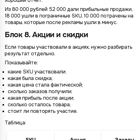
Хороший отчёт:
Из 80 000 рублей 52 000 дали прибыльные продажи,
18 000 ушли в пограничные SKU, 10 000 потрачены на
товары, которые после рекламы ушли в минус.
Блок 8. Акции и скидки
Если товары участвовали в акциях, нужно разбирать
результат отдельно.
Показывайте:
какие SKU участвовали;
какая была скидка;
какая цена стала фактической;
сколько заказов получили;
какая прибыль после акции;
сколько осталось товара;
стоит ли повторять участие.
Таблица:
4/4
2/4
3/4
1/4
Подключение к
Подключение к
Подключение к
Подключение к
Подключение к
Подключение к
Подключение к
TotalCRM
TotalCRM
TotalCRM
TotalCRM
TotalCRM
TotalCRM
TotalCRM
SKU
Акция
Заказы