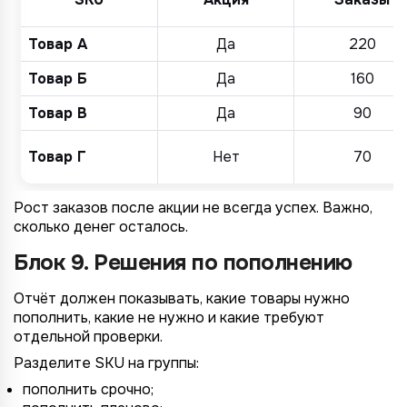
Товар А
Да
220
Товар Б
Да
160
Товар В
Да
90
Товар Г
Нет
70
*
Wildberries
Рост заказов после акции не всегда успех. Важно,
*
Не указывать
Не указывать
сколько денег осталось.
Ozon
*
1 организация
до 1 млн.
Блок 9. Решения по пополнению
YandexMarket
до 3 огранизаций
от 1 до 5 млн.
MegaMarket
Отчёт должен показывать, какие товары нужно
до 5 организаций
от 5 до 10 млн.
пополнить, какие не нужно и какие требуют
Другие
отдельной проверки.
более 5 организаций
от 10 млн.
Согласие на обработку ПД
Разделите SKU на группы:
Правила обработки персональных данных
пополнить срочно;
https://
your-company
.totalcrm.ru