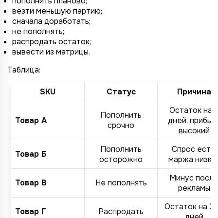
пополнить планово;
везти меньшую партию;
Назад
Назад
Назад
Назад
Отправить заявку
Передать анкету
Далее
Далее
Далее
сначала доработать;
не пополнять;
распродать остаток;
вывести из матрицы.
Таблица:
SKU
Статус
Причина
Остаток на 
Пополнить
Товар А
дней, прибыл
срочно
высокий
Пополнить
Спрос есть,
Товар Б
осторожно
маржа низка
Минус посл
Товар В
Не пополнять
рекламы
Остаток на 3
Товар Г
Распродать
дней