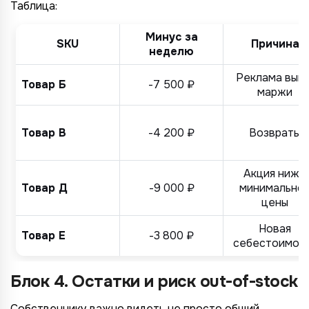
Таблица:
Минус за
SKU
Причина
неделю
Реклама выш
Товар Б
-7 500 ₽
маржи
Товар В
-4 200 ₽
Возвраты
Акция ниже
Товар Д
-9 000 ₽
минимально
цены
Новая
Товар Е
-3 800 ₽
себестоимос
Блок 4. Остатки и риск out-of-stock
Собственнику важно видеть не просто общий