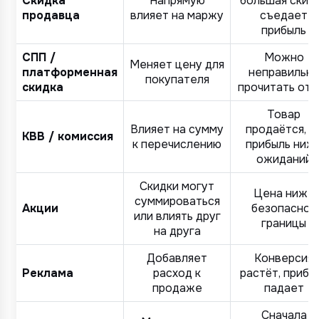
Скидка
Напрямую
большая скид
продавца
влияет на маржу
съедает
прибыль
СПП /
Можно
Меняет цену для
платформенная
неправильн
покупателя
скидка
прочитать отч
Товар
Влияет на сумму
продаётся, н
КВВ / комиссия
к перечислению
прибыль ниж
ожиданий
Скидки могут
Цена ниже
суммироваться
Акции
безопасной
или влиять друг
границы
на друга
Добавляет
Конверсия
Реклама
расход к
растёт, прибы
продаже
падает
Сначала