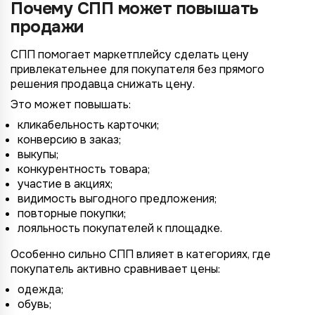
Почему СПП может повышать
продажи
СПП помогает маркетплейсу сделать цену
привлекательнее для покупателя без прямого
решения продавца снижать цену.
Это может повышать:
кликабельность карточки;
конверсию в заказ;
выкупы;
4/4
2/4
3/4
1/4
Подключение к
Подключение к
Подключение к
Подключение к
Подключение к
Подключение к
Подключение к
конкурентность товара;
TotalCRM
TotalCRM
TotalCRM
TotalCRM
TotalCRM
TotalCRM
TotalCRM
участие в акциях;
видимость выгодного предложения;
повторные покупки;
лояльность покупателей к площадке.
Особенно сильно СПП влияет в категориях, где
покупатель активно сравнивает цены:
одежда;
обувь;