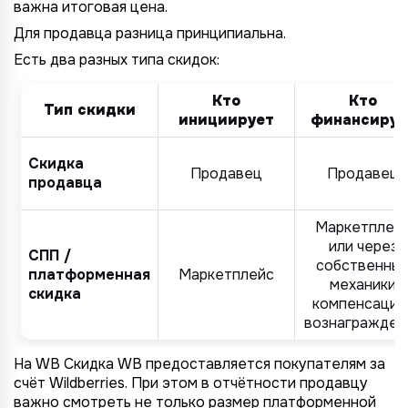
важна итоговая цена.
Для продавца разница принципиальна.
Есть два разных типа скидок:
Кто
Кто
Тип скидки
инициирует
финансируе
Скидка
Продавец
Продавец
продавца
Маркетплей
или через
СПП /
собственны
платформенная
Маркетплейс
механики
скидка
компенсации
вознагражден
На WB Скидка WB предоставляется покупателям за
счёт Wildberries. При этом в отчётности продавцу
важно смотреть не только размер платформенной