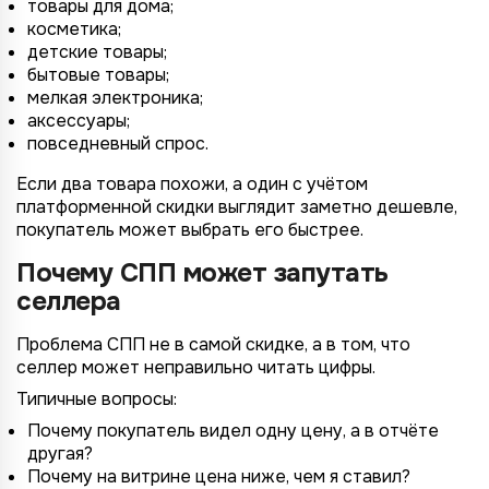
товары для дома;
косметика;
*
детские товары;
Wildberries
*
бытовые товары;
Не указывать
Не указывать
Ozon
мелкая электроника;
*
1 организация
до 1 млн.
аксессуары;
YandexMarket
повседневный спрос.
до 3 огранизаций
от 1 до 5 млн.
MegaMarket
Если два товара похожи, а один с учётом
до 5 организаций
от 5 до 10 млн.
платформенной скидки выглядит заметно дешевле,
Другие
покупатель может выбрать его быстрее.
более 5 организаций
от 10 млн.
Согласие на обработку ПД
Почему СПП может запутать
Правила обработки персональных данных
https://
your-company
.totalcrm.ru
селлера
Проблема СПП не в самой скидке, а в том, что
Назад
Назад
Назад
Назад
Отправить заявку
Передать анкету
Далее
Далее
Далее
селлер может неправильно читать цифры.
Типичные вопросы:
Почему покупатель видел одну цену, а в отчёте
другая?
Почему на витрине цена ниже, чем я ставил?