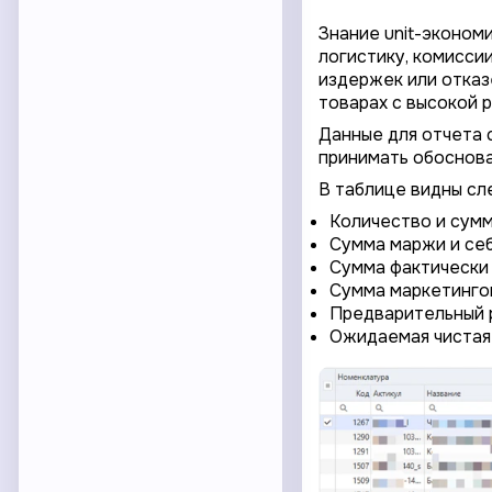
Знание unit-эконом
логистику, комисси
издержек или отказ
товарах с высокой 
Данные для отчета 
принимать обоснов
В таблице видны сл
Количество и сумм
Сумма маржи и себ
Сумма фактически 
Сумма маркетингов
Предварительный 
Ожидаемая чистая 