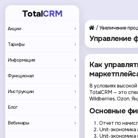
Total
CRM
Увеличение про
Акции
Управление ф
Тарифы
Информация
Как управлят
маркетплейс
Функционал
В условиях высокой
Инструкции
TotalCRM — это спе
Wildberries, Ozon, 
Блог
Основные фи
Вебинары
Отчет по начис
Unit-экономика 
Unit-экономика 