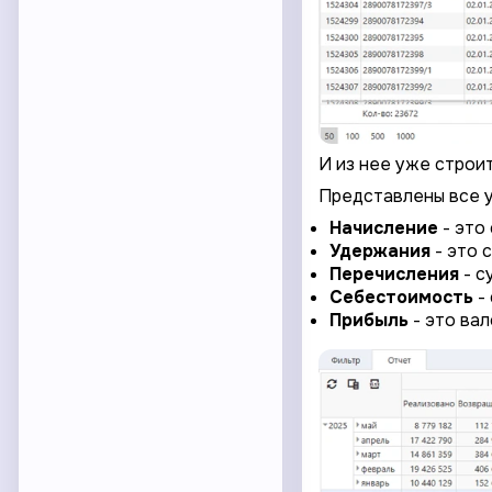
И из нее уже строит
Представлены все уд
Начисление
- это
Удержания
- это 
Перечисления
- с
Себестоимость
-
Прибыль
- это ва