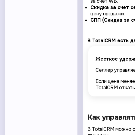
за счет WB.
Скидка за счет с
цену продажи.
СПП (Скидка за с
В TotalCRM есть 
Жесткое удерж
Селлер управляе
Если цена меняе
TotalCRM откаты
Как управлять
В TotalCRM можно с