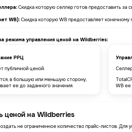
еллера:
Скидка которую селлер готов предоставить за св
чет WB):
Скидка которую WB предоставляет конечному п
два режима управления ценой на
Wildberries
:
ание РРЦ
Управ
т публичной ценой.
Селлер
4/4
2/4
3/4
1/4
Подключение к
Подключение к
Подключение к
Подключение к
Подключение к
Подключение к
Подключение к
TotalCRM
TotalCRM
TotalCRM
TotalCRM
TotalCRM
TotalCRM
TotalCRM
тся, в большую или меньшую сторону,
TotalC
вает ее до заданного значения.
WB ее 
 ценой на Wildberries
оздать не ограниченное количество прайс-листов. Для 