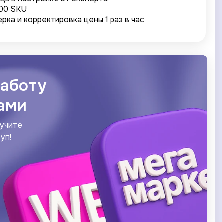
00 SKU
рка и корректировка цены 1 раз в час
аботу
ами
лучите
уп!