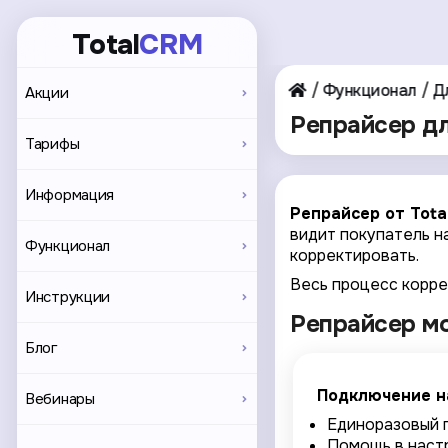
Total
CRM
Функционал
Д
Акции
Репрайсер дл
Тарифы
Информация
Репрайсер от Tota
видит покупатель н
Функционал
корректировать.
Весь процесс корре
Инструкции
Репрайсер м
Блог
Подключение н
Вебинары
Единоразовый п
Помощь в наст