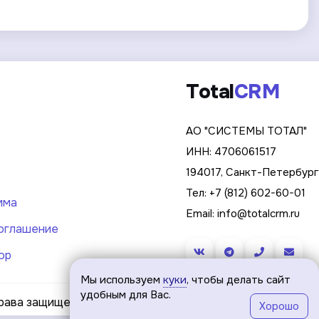
Total
CRM
АО "СИСТЕМЫ ТОТАЛ"
ИНН: 4706061517
194017, Санкт-Петербург,
Тел:
+7 (812) 602-60-01
мма
Email:
info@totalcrm.ru
оглашение
ор
Мы используем
куки
, чтобы делать сайт
удобным для Вас.
 права защищены 2019-2026 ©
Хорошо