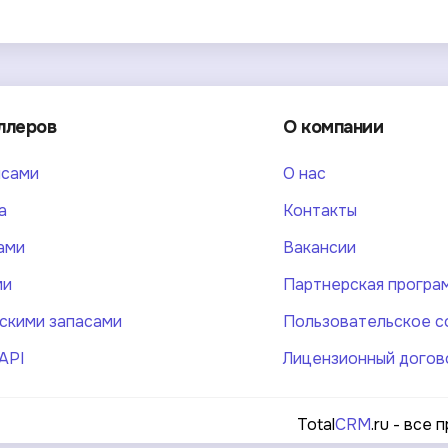
ллеров
О компании
нсами
О нас
а
Контакты
ами
Вакансии
ми
Партнерская програ
скими запасами
Пользовательское с
API
Лицензионный догов
Total
CRM
.ru - все