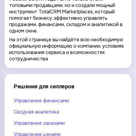
Правила обработки персональных данных
топовыми продавцами, но и создали мощный
https://
your-company
.totalcrm.ru
инструмент TotalCRM.Marketplaces, который
помогает бизнесу эффективно управлять
Назад
Назад
Назад
Назад
Отправить заявку
Передать анкету
Далее
Далее
Далее
продажами, финансами, складом и аналитикой в
одном окне.
На этой странице вы найдёте всю необходимую
официальную информацию о компании, условиях
использования сервиса и возможностях
сотрудничества
Решения для селлеров
Управление финансами
Сводная аналитика
Управление заказами
Управление ценами